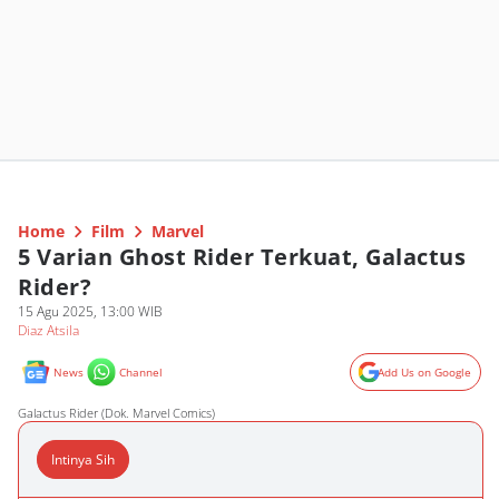
Home
Film
Marvel
5 Varian Ghost Rider Terkuat, Galactus
Rider?
15 Agu 2025, 13:00 WIB
Diaz Atsila
News
Channel
Add Us on Google
Galactus Rider (Dok. Marvel Comics)
Intinya Sih