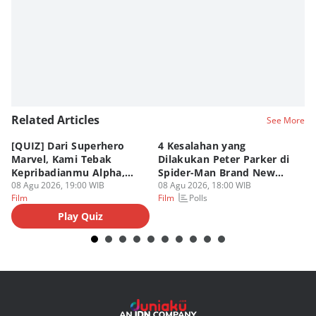
Related Articles
See More
[QUIZ] Dari Superhero
4 Kesalahan yang
4 
Marvel, Kami Tebak
Dilakukan Peter Parker di
Fa
Kepribadianmu Alpha,
Spider-Man Brand New
A
Beta, atau Omega
08 Agu 2026, 19:00 WIB
Day
08 Agu 2026, 18:00 WIB
08
Polls
Film
Film
Fi
Play Quiz