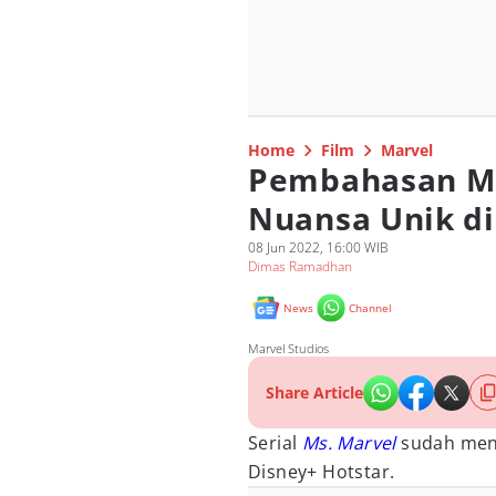
Home
Film
Marvel
Pembahasan Ms.
Nuansa Unik di
08 Jun 2022, 16:00 WIB
Dimas Ramadhan
News
Channel
Marvel Studios
Share Article
Serial
Ms. Marvel
sudah men
Disney+ Hotstar.