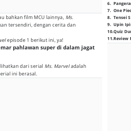
6
.
Pangera
7
.
One Pie
au bahkan film MCU lainnya,
Ms.
8
.
Tensei S
an tersendiri, dengan cerita dan
9
.
Upin Ipi
10
.
Quiz Du
.
11
.
Review 
vel
episode 1 berikut ini, ya!
emar pahlawan super di dalam jagat
lihatkan dari serial
Ms. Marvel
adalah
ial ini berasal.