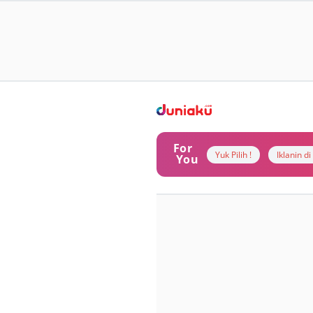
For
Yuk Pilih !
Iklanin d
You