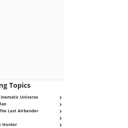
ng Topics
Cinematic Universe
Man
The Last Airbender
x Hunter