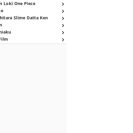
n Loki One Piece
ce
hitara Slime Datta Ken
n
niaku
Film