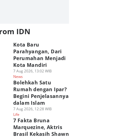
from IDN
Kota Baru
Parahyangan, Dari
Perumahan Menjadi
Kota Mandiri
7 Aug 2026, 13:02 WIB
News
Bolehkah Satu
Rumah dengan Ipar?
Begini Penjelasannya
dalam Islam
7 Aug 2026, 12:28 WIB
Life
7 Fakta Bruna
Marquezine, Aktris
Brasil Kekasih Shawn