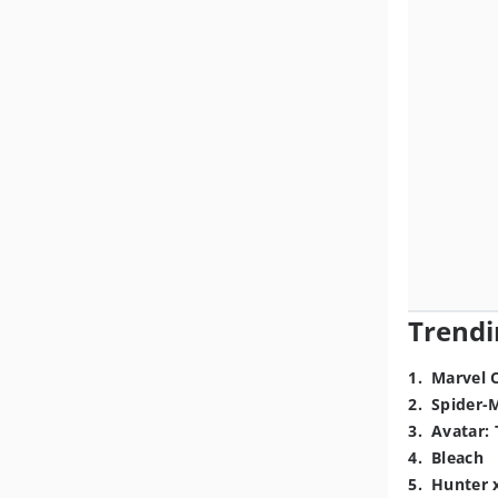
Trendi
1
.
Marvel 
2
.
Spider-
3
.
Avatar: 
4
.
Bleach
5
.
Hunter 