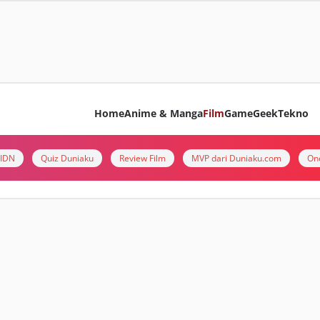
Home
Anime & Manga
Film
Game
Geek
Tekno
i IDN
Quiz Duniaku
Review Film
MVP dari Duniaku.com
On