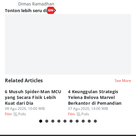
Dimas Ramadhan
Tonton lebih seru di
Related Articles
See More
6 Musuh Spider-Man MCU
4 Keunggulan Strategis
3 
yang Secara Fisik Lebih
Yelena Belova Marvel
Te
Kuat dari Dia
Berkantor di Pemandian
un
08 Agu 2026, 10:00 WIB
07 Agu 2026, 14:00 WIB
07
Polls
Polls
Film
Film
Fi