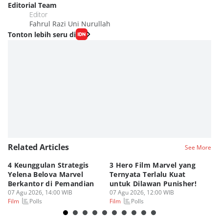
Editorial Team
Editor
Fahrul Razi Uni Nurullah
Tonton lebih seru di
Related Articles
See More
4 Keunggulan Strategis
3 Hero Film Marvel yang
Ul
Yelena Belova Marvel
Ternyata Terlalu Kuat
Ki
Berkantor di Pemandian
untuk Dilawan Punisher!
Me
07 Agu 2026, 14:00 WIB
07 Agu 2026, 12:00 WIB
07
Polls
Polls
Film
Film
Fi