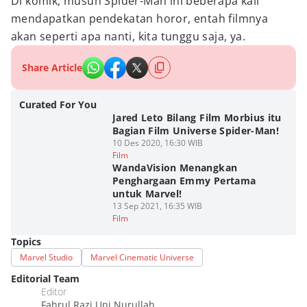
Di komik, musuh Spider-Man ini beberapa kali
mendapatkan pendekatan horor, entah filmnya
akan seperti apa nanti, kita tunggu saja, ya.
Share Article
Curated For You
Jared Leto Bilang Film Morbius itu
Bagian Film Universe Spider-Man!
10 Des 2020, 16:30 WIB
Film
WandaVision Menangkan
Penghargaan Emmy Pertama
untuk Marvel!
13 Sep 2021, 16:35 WIB
Film
Topics
Marvel Studio
Marvel Cinematic Universe
Editorial Team
Editor
Fahrul Razi Uni Nurullah