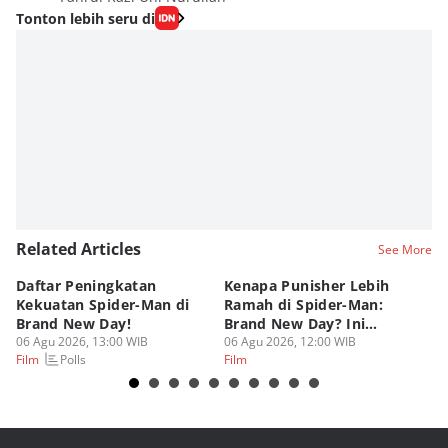
Tonton lebih seru di
Related Articles
See More
Daftar Peningkatan
Kenapa Punisher Lebih
M
Kekuatan Spider-Man di
Ramah di Spider-Man:
Ke
Brand New Day!
Brand New Day? Ini
Pe
06 Agu 2026, 13:00 WIB
Teorinya
06 Agu 2026, 12:00 WIB
06
Polls
Film
Film
Fi