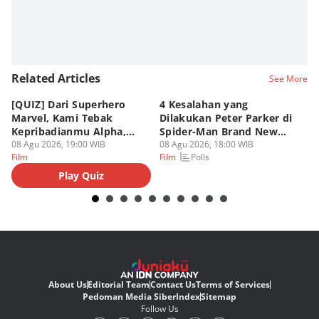
Related Articles
See More
[QUIZ] Dari Superhero
4 Kesalahan yang
4 
Marvel, Kami Tebak
Dilakukan Peter Parker di
Fa
Kepribadianmu Alpha,
Spider-Man Brand New
A
Beta, atau Omega
08 Agu 2026, 19:00 WIB
Day
08 Agu 2026, 18:00 WIB
08
Polls
Film
Film
Fi
Play Quiz
About Us
Editorial Team
Contact Us
Terms of Services
Pedoman Media Siber
Index
Sitemap
Follow Us