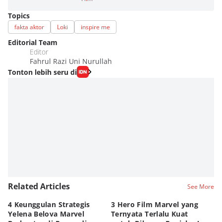
Topics
fakta aktor
Loki
inspire me
Editorial Team
Editor
Fahrul Razi Uni Nurullah
Tonton lebih seru di
Related Articles
See More
4 Keunggulan Strategis
3 Hero Film Marvel yang
Ul
Yelena Belova Marvel
Ternyata Terlalu Kuat
Ki