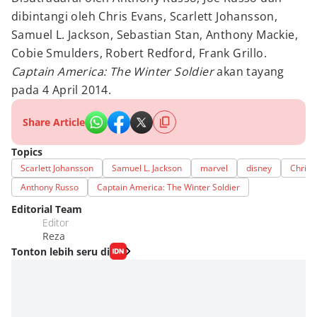
dibintangi oleh Chris Evans, Scarlett Johansson,
Samuel L. Jackson, Sebastian Stan, Anthony Mackie,
Cobie Smulders, Robert Redford, Frank Grillo.
Captain America: The Winter Soldier
akan tayang
pada 4 April 2014.
Share Article
Topics
Scarlett Johansson
Samuel L. Jackson
marvel
disney
Chris 
Anthony Russo
Captain America: The Winter Soldier
Editorial Team
Editor
Reza
Tonton lebih seru di