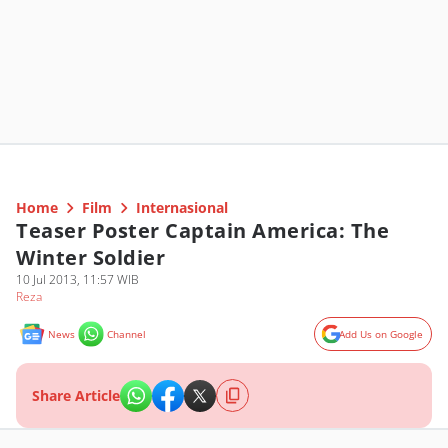
Home
Film
Internasional
Teaser Poster Captain America: The
Winter Soldier
10 Jul 2013, 11:57 WIB
Reza
News
Channel
Add Us on Google
Share Article