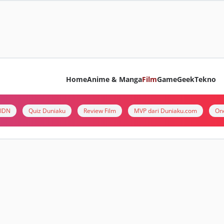
Home
Anime & Manga
Film
Game
Geek
Tekno
i IDN
Quiz Duniaku
Review Film
MVP dari Duniaku.com
On