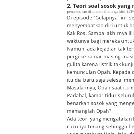
2. Teori soal sosok yang
penampakan di episode Gelapnya (dok. LCP/ 
Di episode "Gelapnya" ini, 
menyempatkan diri untuk b
Kak Ros. Sampai akhirnya li
waktunya bagi mereka untuk
Namun, ada kejadian tak ter
pergi ke kamar masing-masi
gulita karena listrik tak ku
kemunculan Opah. Kepada 
itu dia baru saja selesai me
Masalahnya, Opah saat itu m
Padahal, kamar tidur seluruh
benarkah sosok yang mengeju
memanglah Opah?
Ada teori yang mengatakan
cucunya tenang sehingga 