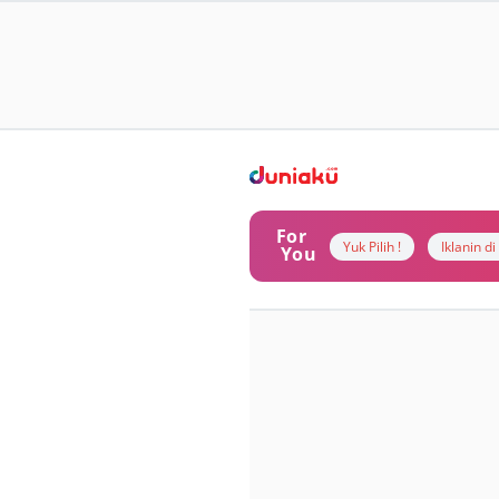
For
Yuk Pilih !
Iklanin d
You