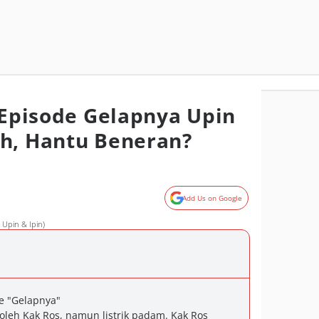
i Episode Gelapnya Upin
h, Hantu Beneran?
Add Us on Google
Upin & Ipin)
de "Gelapnya"
 oleh Kak Ros, namun listrik padam. Kak Ros