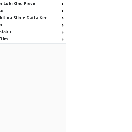
n Loki One Piece
ce
hitara Slime Datta Ken
n
niaku
Film