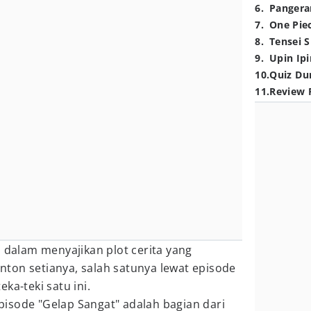
6
.
Pangera
7
.
One Pie
8
.
Tensei S
9
.
Upin Ipi
10
.
Quiz Du
11
.
Review 
 dalam menyajikan plot cerita yang
ton setianya, salah satunya lewat episode
ka-teki satu ini.
 episode "Gelap Sangat" adalah bagian dari