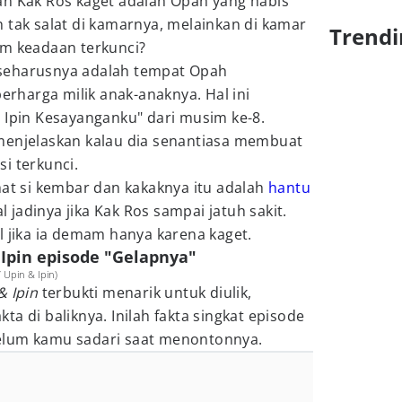
an Kak Ros kaget adalah Opah yang habis
 tak salat di kamarnya, melainkan di kamar
Trendi
am keadaan terkunci?
tu seharusnya adalah tempat Opah
harga milik anak-anaknya. Hal ini
 Ipin Kesayanganku" dari musim ke-8.
menjelaskan kalau dia senantiasa membuat
i terkunci.
hat si kembar dan kakaknya itu adalah
hantu
jadinya jika Kak Ros sampai jatuh sakit.
l jika ia demam hanya karena kaget.
 Ipin episode "Gelapnya"
Upin & Ipin)
& Ipin
terbukti menarik untuk diulik,
a di baliknya. Inilah fakta singkat episode
elum kamu sadari saat menontonnya.