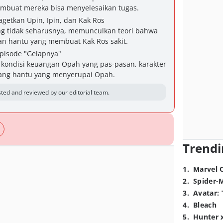
mbuat mereka bisa menyelesaikan tugas.
agetkan Upin, Ipin, dan Kak Ros
g tidak seharusnya, memunculkan teori bahwa
an hantu yang membuat Kak Ros sakit.
episode "Gelapnya"
 kondisi keuangan Opah yang pas-pasan, karakter
ntang hantu yang menyerupai Opah.
ted and reviewed by our editorial team.
Trendi
1
.
Marvel 
2
.
Spider-
3
.
Avatar: 
4
.
Bleach
5
.
Hunter 