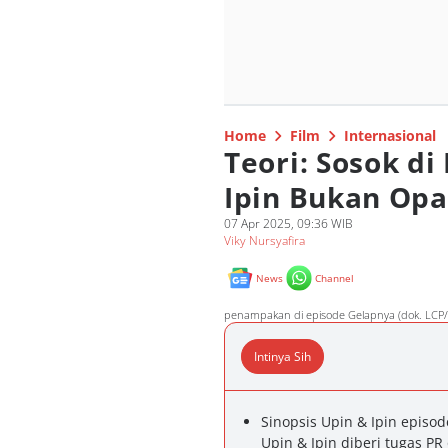
Home
Film
Internasional
Teori: Sosok d
Ipin Bukan Opa
07 Apr 2025, 09:36 WIB
Viky Nursyafira
News
Channel
penampakan di episode Gelapnya (dok. LCP/ 
Intinya Sih
Sinopsis Upin & Ipin episo
Upin & Ipin diberi tugas PR