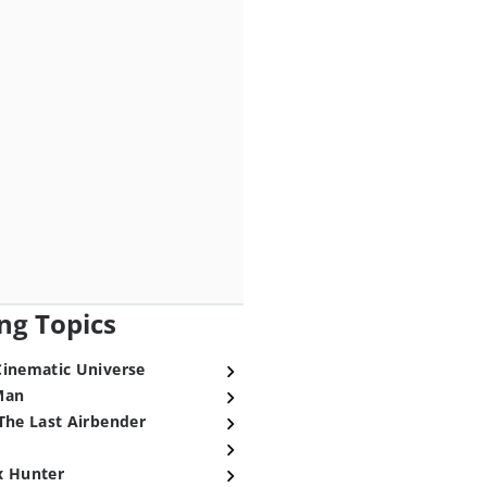
ng Topics
Cinematic Universe
Man
The Last Airbender
x Hunter