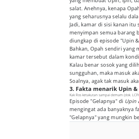
yang membuat Upin, Ipin, d
salat. Anehnya, kenapa Opah
yang seharusnya selalu dal
Jadi, kamar di sisi kanan i
menyimpan semua barang ber
diungkap di episode "Upin &
Bahkan, Opah sendiri yang 
kamar tersebut dalam kondis
Kalau benar sosok yang dili
sungguhan, maka masuk akal 
Soalnya, agak tak masuk aka
3. Fakta menarik Upin &
Kak Ros ketakutan sampai demam (dok. LCP/ 
Episode "Gelapnya" di
Upin 
mengingat ada banyaknya fakt
"Gelapnya" yang mungkin b