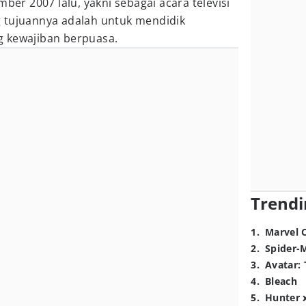
mber 2007 lalu, yakni sebagai acara televisi
 tujuannya adalah untuk mendidik
g kewajiban berpuasa.
Trendi
1
.
Marvel 
2
.
Spider-
3
.
Avatar: 
4
.
Bleach
5
.
Hunter 