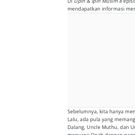
Di
Upin & Ipin Musim 8
epis
mendapatkan informasi me
Sebelumnya, kita hanya men
Lalu, ada pula yang memangg
Dalang, Uncle Muthu, dan U