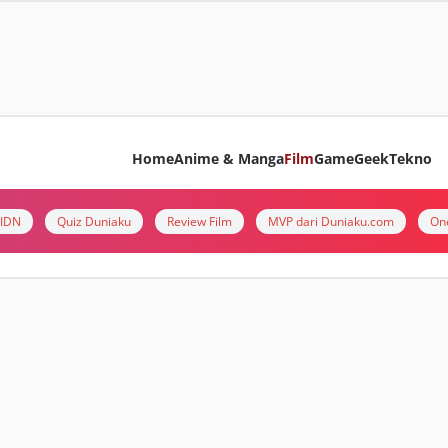
Home
Anime & Manga
Film
Game
Geek
Tekno
i IDN
Quiz Duniaku
Review Film
MVP dari Duniaku.com
On