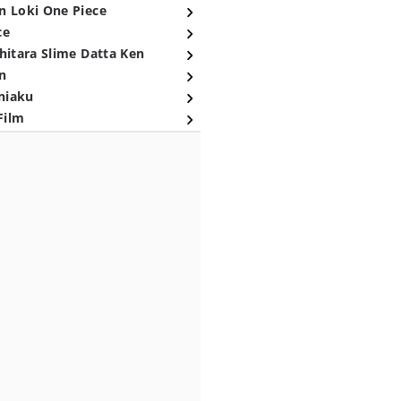
n Loki One Piece
ce
hitara Slime Datta Ken
n
niaku
Film