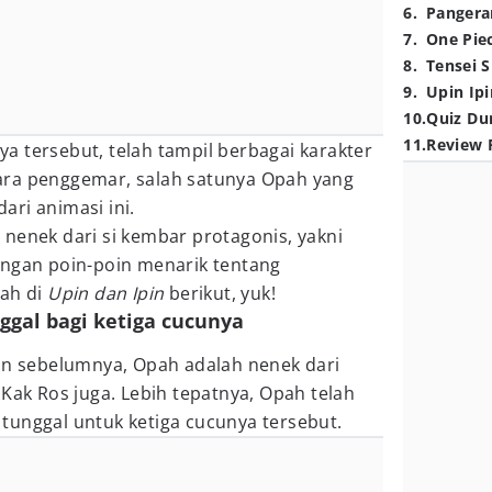
6
.
Pangera
7
.
One Pie
8
.
Tensei S
9
.
Upin Ipi
10
.
Quiz Du
11
.
Review 
 tersebut, telah tampil berbagai karakter
ara penggemar, salah satunya Opah yang
ri animasi ini.
nenek dari si kembar protagonis, yakni
engan poin-poin menarik tentang
pah di
Upin dan Ipin
berikut, yuk!
ggal bagi ketiga cucunya
kan sebelumnya, Opah adalah nenek dari
 Kak Ros juga. Lebih tepatnya, Opah telah
tunggal untuk ketiga cucunya tersebut.