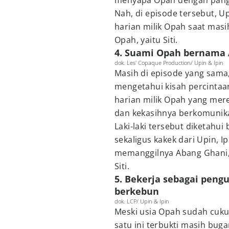
menyapa Opah dengan pang
Nah, di episode tersebut,
harian milik Opah saat masi
Opah, yaitu Siti.
4. Suami Opah bernama 
dok. Les' Copaque Production/ Upin & Ipin
Masih di episode yang sama, 
mengetahui kisah percinta
harian milik Opah yang mer
dan kekasihnya berkomunikas
Laki-laki tersebut diketahu
sekaligus kakek dari Upin, Ip
memanggilnya Abang Ghani, 
Siti.
5. Bekerja sebagai peng
berkebun
dok. LCP/ Upin & Ipin
Meski usia Opah sudah cukup
satu ini terbukti masih buga