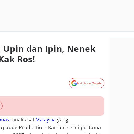
i Upin dan Ipin, Nenek
Kak Ros!
Add Us on Google
imasi
anak asal
Malaysia
yang
opaque Production. Kartun 3D ini pertama