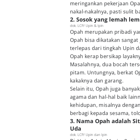
meringankan pekerjaan Opah
nakal-nakalnya, pasti sulit
2. Sosok yang lemah le
dok. LCP/ Upin & Ipin
Opah merupakan pribadi ya
Opah bisa dikatakan sangat
terlepas dari tingkah Upin da
Opah kerap bersikap layakny
Masalahnya, dua bocah ters
pitam. Untungnya, berkat O
kakaknya dan garang.
Selain itu, Opah juga banyak
agama dan hal-hal baik lai
kehidupan, misalnya dengan
berbagi kepada sesama, tol
3. Nama Opah adalah Sit
Uda
dok. LCP/ Upin dan Ipin