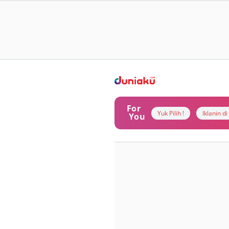
For
Yuk Pilih !
Iklanin d
You