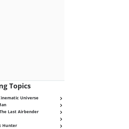
ng Topics
Cinematic Universe
Man
The Last Airbender
x Hunter