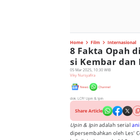
Home
Film
Internasional
8 Fakta Opah d
si Kembar dan 
05 Mar 2025, 10:30 WIB
Viky Nursyafira
News
Channel
dok. LCP/ Upin & Ipin
Share Article
Upin & Ipin
adalah serial
an
dipersembahkan oleh Les' C