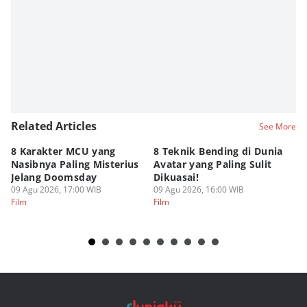
Editor
Estu Putro Wibowo
Editor
Eddy Rusmanto
Related Articles
See More
8 Karakter MCU yang
8 Teknik Bending di Dunia
Da
Nasibnya Paling Misterius
Avatar yang Paling Sulit
Ne
Jelang Doomsday
Dikuasai!
Ma
09 Agu 2026, 17:00 WIB
09 Agu 2026, 16:00 WIB
09
Film
Film
Fi