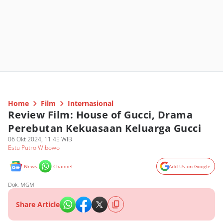
Home
Film
Internasional
Review Film: House of Gucci, Drama
Perebutan Kekuasaan Keluarga Gucci
06 Okt 2024, 11:45 WIB
Estu Putro Wibowo
News
Channel
Add Us on Google
Dok. MGM
Share Article