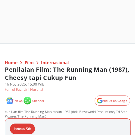
Home
Film
Internasional
Penilaian Film: The Running Man (1987),
Cheesy tapi Cukup Fun
16 Nov 2025, 15:00 WIB
Fahrul Razi Uni Nurullah
News
Channel
Add Us on Google
cuplikan film The Running Man tahun 1987 (dok. Braveworld Productions, Tri-Star
Pictures/The Running Man)
Intinya Sih