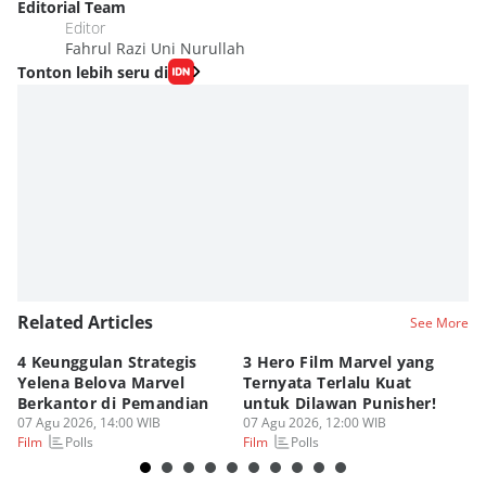
Editorial Team
Editor
Fahrul Razi Uni Nurullah
Tonton lebih seru di
Related Articles
See More
4 Keunggulan Strategis
3 Hero Film Marvel yang
Ul
Yelena Belova Marvel
Ternyata Terlalu Kuat
Ki
Berkantor di Pemandian
untuk Dilawan Punisher!
Me
07 Agu 2026, 14:00 WIB
07 Agu 2026, 12:00 WIB
07
Polls
Polls
Film
Film
Fi