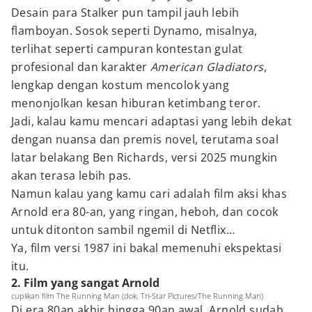
Desain para Stalker pun tampil jauh lebih
flamboyan. Sosok seperti Dynamo, misalnya,
terlihat seperti campuran kontestan gulat
profesional dan karakter
American Gladiators
,
lengkap dengan kostum mencolok yang
menonjolkan kesan hiburan ketimbang teror.
Jadi, kalau kamu mencari adaptasi yang lebih dekat
dengan nuansa dan premis novel, terutama soal
latar belakang Ben Richards, versi 2025 mungkin
akan terasa lebih pas.
Namun kalau yang kamu cari adalah film aksi khas
Arnold era 80-an, yang ringan, heboh, dan cocok
untuk ditonton sambil ngemil di Netflix…
Ya, film versi 1987 ini bakal memenuhi ekspektasi
itu.
2. Film yang sangat Arnold
cuplikan film The Running Man (dok. Tri-Star Pictures/The Running Man)
Di era 80an akhir hingga 90an awal, Arnold sudah