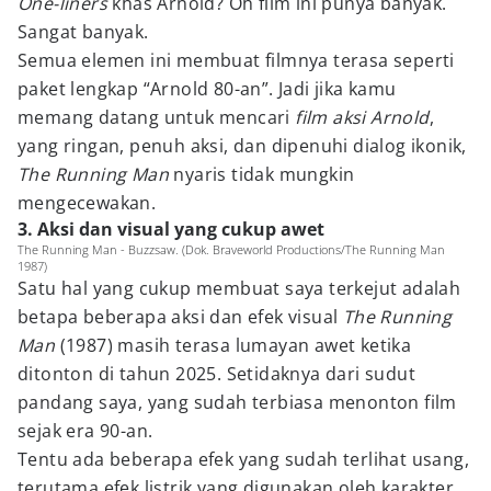
One-liners
khas Arnold? Oh film ini punya banyak.
Sangat banyak.
Semua elemen ini membuat filmnya terasa seperti
paket lengkap “Arnold 80-an”. Jadi jika kamu
memang datang untuk mencari
film aksi Arnold
,
yang ringan, penuh aksi, dan dipenuhi dialog ikonik,
The Running Man
nyaris tidak mungkin
mengecewakan.
3. Aksi dan visual yang cukup awet
The Running Man - Buzzsaw. (Dok. Braveworld Productions/The Running Man
1987)
Satu hal yang cukup membuat saya terkejut adalah
betapa beberapa aksi dan efek visual
The Running
Man
(1987) masih terasa lumayan awet ketika
ditonton di tahun 2025. Setidaknya dari sudut
pandang saya, yang sudah terbiasa menonton film
sejak era 90-an.
Tentu ada beberapa efek yang sudah terlihat usang,
terutama efek listrik yang digunakan oleh karakter