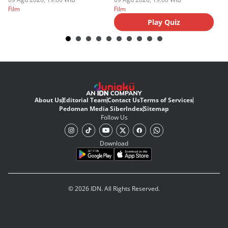
Film
Film
Fi
Play Quiz
About Us
Editorial Team
Contact Us
Terms of Services
Pedoman Media Siber
Index
Sitemap
Follow Us
Download
© 2026 IDN. All Rights Reserved.