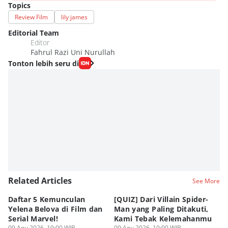
Topics
Review Film
lily james
Editorial Team
Editor
Fahrul Razi Uni Nurullah
Tonton lebih seru di
Related Articles
See More
Daftar 5 Kemunculan
[QUIZ] Dari Villain Spider-
3
Yelena Belova di Film dan
Man yang Paling Ditakuti,
Te
Serial Marvel!
Kami Tebak Kelemahanmu
Te
09 Agu 2026, 19:00 WIB
09 Agu 2026, 19:00 WIB
09