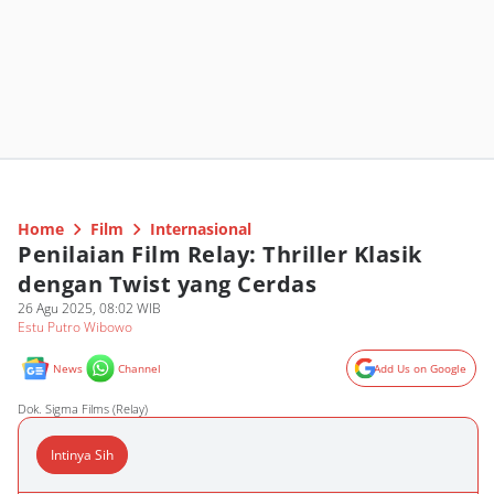
Home
Film
Internasional
Penilaian Film Relay: Thriller Klasik
dengan Twist yang Cerdas
26 Agu 2025, 08:02 WIB
Estu Putro Wibowo
News
Channel
Add Us on Google
Dok. Sigma Films (Relay)
Intinya Sih