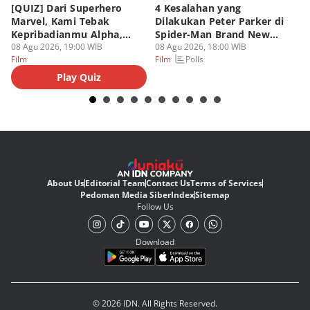
[QUIZ] Dari Superhero
4 Kesalahan yang
4 
Marvel, Kami Tebak
Dilakukan Peter Parker di
Fa
Kepribadianmu Alpha,
Spider-Man Brand New
A
Beta, atau Omega
08 Agu 2026, 19:00 WIB
Day
08 Agu 2026, 18:00 WIB
08
Polls
Film
Film
Fi
Play Quiz
About Us
Editorial Team
Contact Us
Terms of Services
Pedoman Media Siber
Index
Sitemap
Follow Us
Download
© 2026 IDN. All Rights Reserved.