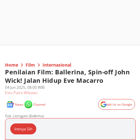
Home
Film
Internasional
Penilaian Film: Ballerina, Spin-off John
Wick! Jalan Hidup Eve Macarro
04 Jun 2025, 08:00 WIB
Estu Putro Wibowo
News
Channel
Add Us on Google
Dok. Lionsgate (Ballerina)
Intinya Sih