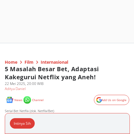
Home
Film
Internasional
5 Masalah Besar Bet, Adaptasi
Kakegurui Netflix yang Aneh!
22 Mei 2025, 20:00 WIB
Aditya Daniel
News
Channel
Add Us on Google
Serial Bet Netflix (dok. Netflix/Bet)
Intinya Sih