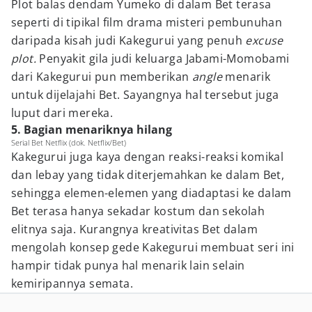
Plot balas dendam Yumeko di dalam Bet terasa
seperti di tipikal film drama misteri pembunuhan
daripada kisah judi Kakegurui yang penuh
excuse
plot.
Penyakit gila judi keluarga Jabami-Momobami
dari Kakegurui pun memberikan
angle
menarik
untuk dijelajahi Bet. Sayangnya hal tersebut juga
luput dari mereka.
5. Bagian menariknya hilang
Serial Bet Netflix (dok. Netflix/Bet)
Kakegurui juga kaya dengan reaksi-reaksi komikal
dan lebay yang tidak diterjemahkan ke dalam Bet,
sehingga elemen-elemen yang diadaptasi ke dalam
Bet terasa hanya sekadar kostum dan sekolah
elitnya saja. Kurangnya kreativitas Bet dalam
mengolah konsep gede Kakegurui membuat seri ini
hampir tidak punya hal menarik lain selain
kemiripannya semata.