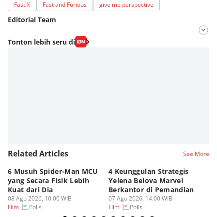
Fast X
Fast and Furious
give me perspective
Editorial Team
Editor
Tonton lebih seru di
Nadia Agatha Pramesthi
Editor
Agung Anggayuh Utomo Anggayuh Utomo
Related Articles
See More
6 Musuh Spider-Man MCU
4 Keunggulan Strategis
3 
yang Secara Fisik Lebih
Yelena Belova Marvel
Te
Kuat dari Dia
Berkantor di Pemandian
un
08 Agu 2026, 10:00 WIB
07 Agu 2026, 14:00 WIB
07
Polls
Polls
Film
Film
Fi