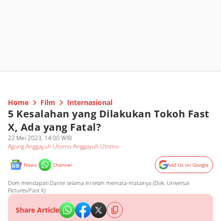
Home
Film
Internasional
5 Kesalahan yang Dilakukan Tokoh Fast
X, Ada yang Fatal?
22 Mei 2023, 14:00 WIB
Agung Anggayuh Utomo Anggayuh Utomo
News
Channel
Add Us on Google
Dom mendapati Dante selama ini telah memata-matainya (Dok. Universal
Pictures/Fast X)
Share Article