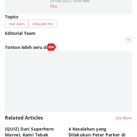
29 Okt 2023, 14:00 WIB
Film
Topics
star wars
educate me
Editorial Team
Editor
Tonton lebih seru di
Nadia Agatha Pramesthi
Editor
Bunga Semesta Int
Related Articles
See More
[QUIZ] Dari Superhero
4 Kesalahan yang
4 
Marvel, Kami Tebak
Dilakukan Peter Parker di
Fa