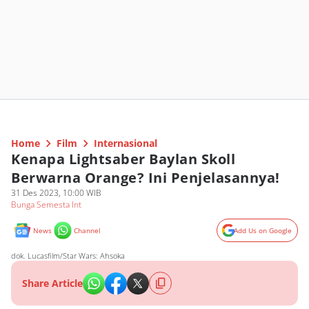
Home
Film
Internasional
Kenapa Lightsaber Baylan Skoll
Berwarna Orange? Ini Penjelasannya!
31 Des 2023, 10:00 WIB
Bunga Semesta Int
News
Channel
Add Us on Google
dok. Lucasfilm/Star Wars: Ahsoka
Share Article