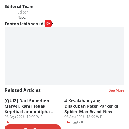
Editorial Team
Editor
Reza
Tonton lebih seru di
Related Articles
See More
[QUIZ] Dari Superhero
4 Kesalahan yang
4 
Marvel, Kami Tebak
Dilakukan Peter Parker di
Fa
Kepribadianmu Alpha,
Spider-Man Brand New
A
Beta, atau Omega
08 Agu 2026, 19:00 WIB
Day
08 Agu 2026, 18:00 WIB
08
Polls
Film
Film
Fi