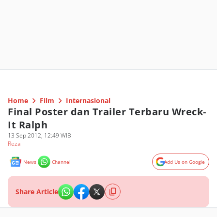
Home
Film
Internasional
Final Poster dan Trailer Terbaru Wreck-
It Ralph
13 Sep 2012, 12:49 WIB
Reza
News
Channel
Add Us on Google
Share Article