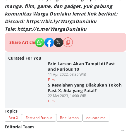
manga, film, game, dan gadget, yuk gabung
komunitas Warga Duniaku lewat link berikut:
Discord: https://bit.ly/WargaDuniaku
Tele: https://t.me/WargaDuniaku
Share Article
Curated For You
Brie Larson Akan Tampil di Fast
and Furious 10
11 Apr 2022, 08:35 WIB
Film
5 Kesalahan yang Dilakukan Tokoh
Fast X, Ada yang Fatal?
22 Mei 2023, 14:00 WIB
Film
Topics
Fast X
Fast and Furious
Brie Larson
educate me
Editorial Team