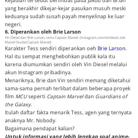
Kejadian tersebut berimbas pada Jakob dan Brian
yang berakhir dikejar-kejar pasukan musuh meski
keduanya sudah susah payah menyelinap ke luar
negeri.
6. Diperankan oleh Brie Larson
Vin Diesel dan Brie Larson, serta Captain Marvel. (Instagram.com/vindiesel, dok.
Marvel Studio/Captain Marvel)
Karakter Tess sendiri diperankan oeh
Brie Larson
.
Hal itu sempat menghebohkan publik kala itu
karena diumumkan sendiri oleh Vin Diesel melalui
akun Instagram pribadinya.
Menariknya, Brie dan Vin sendiri memang diketahui
sama-sama pernah terlibat dalam beberapa proyek
film
MCU
seperti
Captain Marvel
dan
Guardians of
the Galaxy.
Itulah daftar fakta menarik Tess, agen yang ternyata
anaknya Mr. Nobody.
Bagaimana pendapat kalian?
Untuk informasi yang lebih lengkap soal anime-