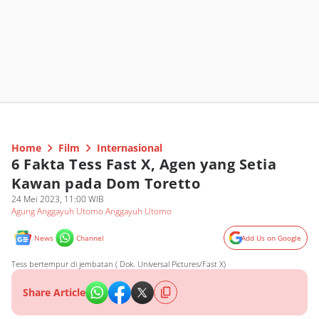
Home
Film
Internasional
6 Fakta Tess Fast X, Agen yang Setia
Kawan pada Dom Toretto
24 Mei 2023, 11:00 WIB
Agung Anggayuh Utomo Anggayuh Utomo
News
Channel
Add Us on Google
Tess bertempur di jembatan ( Dok. Universal Pictures/Fast X)
Share Article