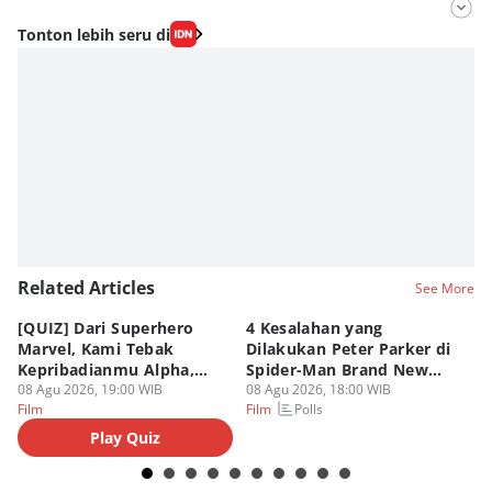
Editor
Tonton lebih seru di
Fahrul Razi Uni Nurullah
Editor
Agung Anggayuh Utomo Anggayuh Utomo
Related Articles
See More
[QUIZ] Dari Superhero
4 Kesalahan yang
4 
Marvel, Kami Tebak
Dilakukan Peter Parker di
Fa
Kepribadianmu Alpha,
Spider-Man Brand New
A
Beta, atau Omega
08 Agu 2026, 19:00 WIB
Day
08 Agu 2026, 18:00 WIB
08
Polls
Film
Film
Fi
Play Quiz