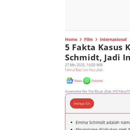
Home
Film
Internasional
5 Fakta Kasus
Schmidt, Jadi I
27 Mei 2025, 16:00 WIB
Fahrul Razi Uni Nurullah
News
Channel
Screenshot film The Ritual. (Dok. XYZ Films/Th
Intinya Sih
Emma Schmidt adalah nam
Eksorsisme dilakukan oleh 