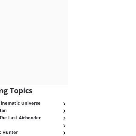
ng Topics
Cinematic Universe
Man
The Last Airbender
x Hunter