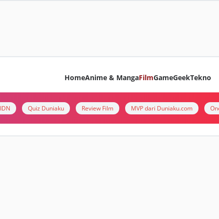
Home
Anime & Manga
Film
Game
Geek
Tekno
i IDN
Quiz Duniaku
Review Film
MVP dari Duniaku.com
On