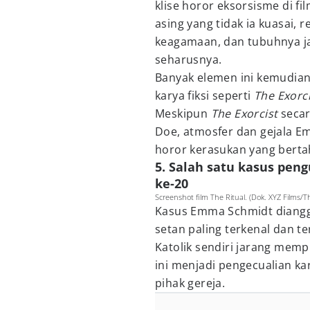
klise horor eksorsisme di fi
asing yang tidak ia kuasai, 
keagamaan, dan tubuhnya ja
seharusnya.
Banyak elemen ini kemudian 
karya fiksi seperti
The Exorci
Meskipun
The Exorcist
secar
Doe, atmosfer dan gejala 
horor kerasukan yang bertah
5. Salah satu kasus peng
ke-20
Screenshot film The Ritual. (Dok. XYZ Films/Th
Kasus Emma Schmidt diangga
setan paling terkenal dan t
Katolik sendiri jarang mempu
ini menjadi pengecualian ka
pihak gereja.