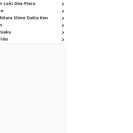
n Loki One Piece
ce
hitara Slime Datta Ken
n
niaku
Film