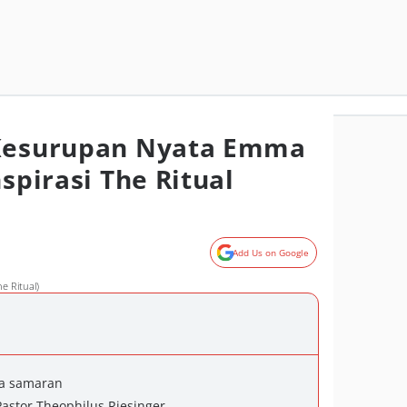
 Kesurupan Nyata Emma
nspirasi The Ritual
Add Us on Google
e Ritual)
a samaran
Pastor Theophilus Riesinger