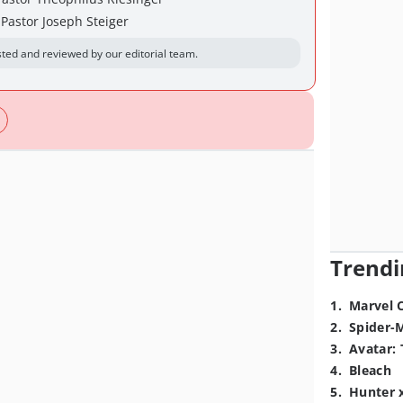
 Pastor Joseph Steiger
ted and reviewed by our editorial team.
Trendi
1
.
Marvel 
2
.
Spider-
3
.
Avatar: 
4
.
Bleach
5
.
Hunter 