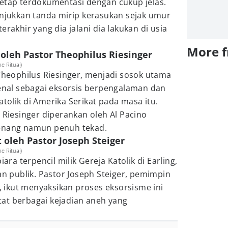
tetap terdokumentasi dengan cukup jelas.
ukkan tanda mirip kerasukan sejak umur
erakhir yang dia jalani dia lakukan di usia
More 
 oleh Pastor Theophilus Riesinger
e Ritual)
 Theophilus Riesinger, menjadi sosok utama
kenal sebagai eksorsis berpengalaman dan
tolik di Amerika Serikat pada masa itu.
n Riesinger diperankan oleh Al Pacino
tenang namun penuh tekad.
t oleh Pastor Joseph Steiger
e Ritual)
iara terpencil milik Gereja Katolik di Earling,
an publik. Pastor Joseph Steiger, pemimpin
t, ikut menyaksikan proses eksorsisme ini
at berbagai kejadian aneh yang