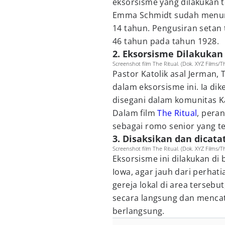
eksorsisme yang dilakukan 
Emma Schmidt sudah menunj
14 tahun. Pengusiran setan t
46 tahun pada tahun 1928.
2. Eksorsisme Dilakukan
Screenshot film The Ritual. (Dok. XYZ Films/Th
Pastor Katolik asal Jerman,
dalam eksorsisme ini. Ia di
disegani dalam komunitas Ka
Dalam film
The Ritual
, pera
sebagai romo senior yang 
3. Disaksikan dan dicata
Screenshot film The Ritual. (Dok. XYZ Films/Th
Eksorsisme ini dilakukan di b
Iowa, agar jauh dari perhati
gereja lokal di area tersebu
secara langsung dan mencat
berlangsung.