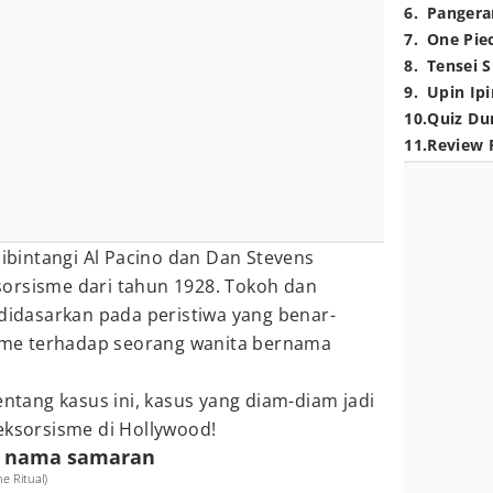
6
.
Pangera
7
.
One Pie
8
.
Tensei S
9
.
Upin Ipi
10
.
Quiz Du
11
.
Review 
ibintangi Al Pacino dan Dan Stevens
orsisme dari tahun 1928. Tokoh dan
 didasarkan pada peristiwa yang benar-
sisme terhadap seorang wanita bernama
entang kasus ini, kasus yang diam-diam jadi
eksorsisme di Hollywood!
h nama samaran
e Ritual)