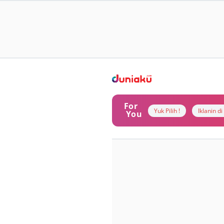
For
Yuk Pilih !
Iklanin d
You