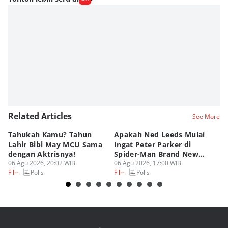
Related Articles
See More
Tahukah Kamu? Tahun
Apakah Ned Leeds Mulai
8 
Lahir Bibi May MCU Sama
Ingat Peter Parker di
Ta
dengan Aktrisnya!
Spider-Man Brand New
M
06 Agu 2026, 20:02 WIB
Day?
06 Agu 2026, 17:00 WIB
06
Polls
Polls
Film
Film
Fi