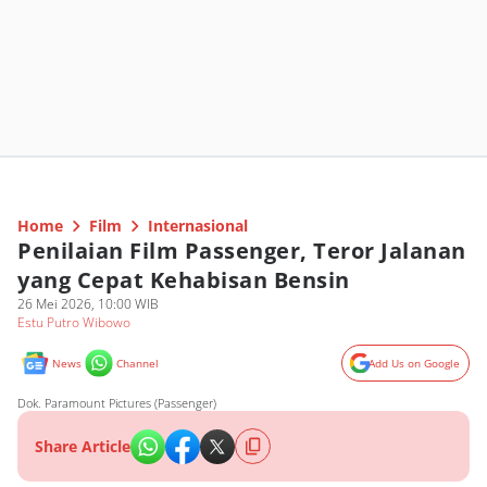
Home
Film
Internasional
Penilaian Film Passenger, Teror Jalanan
yang Cepat Kehabisan Bensin
26 Mei 2026, 10:00 WIB
Estu Putro Wibowo
News
Channel
Add Us on Google
Dok. Paramount Pictures (Passenger)
Share Article