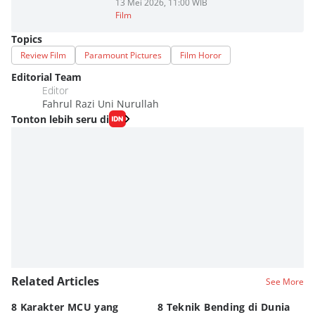
13 Mei 2026, 11:00 WIB
Film
Topics
Review Film
Paramount Pictures
Film Horor
Editorial Team
Editor
Fahrul Razi Uni Nurullah
Tonton lebih seru di
Related Articles
See More
8 Karakter MCU yang
8 Teknik Bending di Dunia
Da