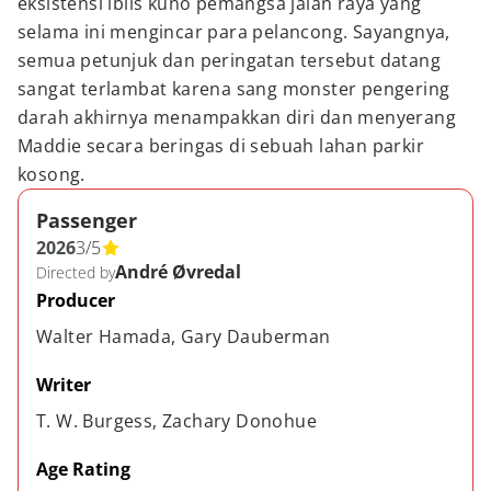
eksistensi iblis kuno pemangsa jalan raya yang
selama ini mengincar para pelancong. Sayangnya,
semua petunjuk dan peringatan tersebut datang
sangat terlambat karena sang monster pengering
darah akhirnya menampakkan diri dan menyerang
Maddie secara beringas di sebuah lahan parkir
kosong.
Passenger
2026
3
/
5
André Øvredal
Directed by
Producer
Walter Hamada, Gary Dauberman
Writer
T. W. Burgess, Zachary Donohue
Age Rating