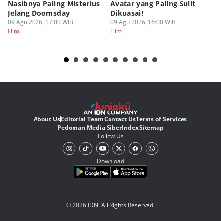
Nasibnya Paling Misterius
Avatar yang Paling Sulit
Ne
Jelang Doomsday
Dikuasai!
Ma
09 Agu 2026, 17:00 WIB
09 Agu 2026, 16:00 WIB
09
Film
Film
Fi
About Us
Editorial Team
Contact Us
Terms of Services
Pedoman Media Siber
Index
Sitemap
Follow Us
Download
© 2026 IDN. All Rights Reserved.