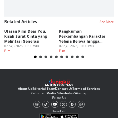
Related Articles
See More
Ulasan Film Dear You,
Rangkuman
T
Kisah Surat Cinta yang
Perkembangan Karakter
L
Melintasi Generasi
Yelena Belova hingga
de
07 Agu 2026, 11:00 WIB
Spider-Man BND
07 Agu 2026, 10:00 WIB
06
Film
Film
Fi
About Us
Editorial Team
Contact Us
Terms of Services
Pedoman Media Siber
Index
Sitemap
Follow Us
Download