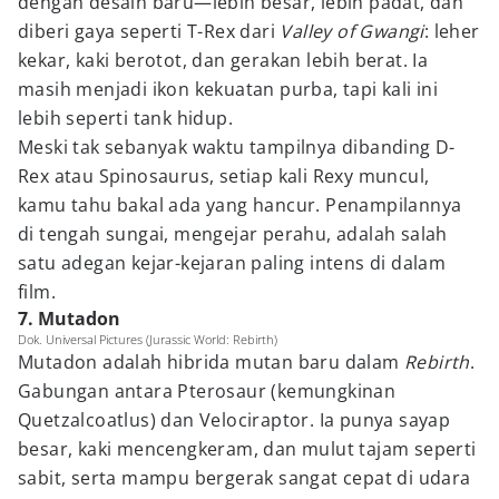
dengan desain baru—lebih besar, lebih padat, dan
diberi gaya seperti T-Rex dari
Valley of Gwangi
: leher
kekar, kaki berotot, dan gerakan lebih berat. Ia
masih menjadi ikon kekuatan purba, tapi kali ini
lebih seperti tank hidup.
Meski tak sebanyak waktu tampilnya dibanding D-
Rex atau Spinosaurus, setiap kali Rexy muncul,
kamu tahu bakal ada yang hancur. Penampilannya
di tengah sungai, mengejar perahu, adalah salah
satu adegan kejar-kejaran paling intens di dalam
film.
7. Mutadon
Dok. Universal Pictures (Jurassic World: Rebirth)
Mutadon adalah hibrida mutan baru dalam
Rebirth
.
Gabungan antara Pterosaur (kemungkinan
Quetzalcoatlus) dan Velociraptor. Ia punya sayap
besar, kaki mencengkeram, dan mulut tajam seperti
sabit, serta mampu bergerak sangat cepat di udara