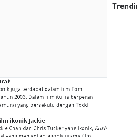
Trendi
rai!
onik juga terdapat dalam film Tom
tahun 2003. Dalam film itu, ia berperan
samurai yang bersekutu dengan Todd
ilm ikonik Jackie!
ackie Chan dan Chris Tucker yang ikonik,
Rush
al yang menjadi antagonis utama film