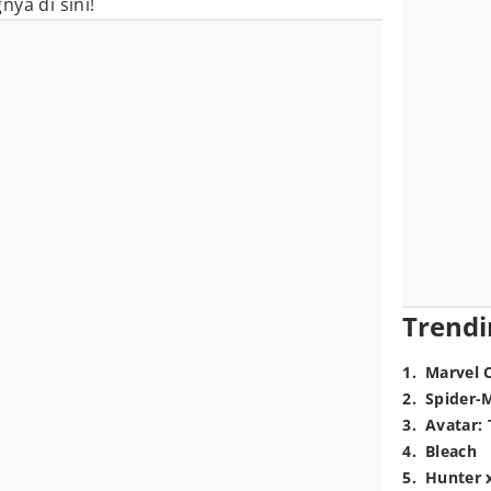
ya di sini!
Trendi
1
.
Marvel 
2
.
Spider-
3
.
Avatar: 
4
.
Bleach
5
.
Hunter 