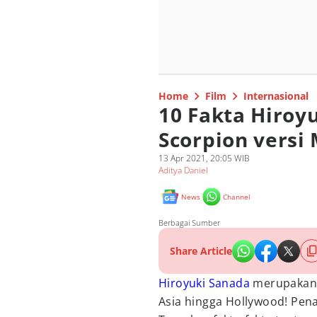
Home
Film
Internasional
10 Fakta Hiroy
Scorpion versi
13 Apr 2021, 20:05 WIB
Aditya Daniel
News
Channel
Berbagai Sumber
Share Article
Hiroyuki Sanada
merupakan a
Asia hingga Hollywood! Pen