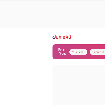
For
Yuk Pilih !
Iklanin d
You