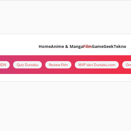
Home
Anime & Manga
Film
Game
Geek
Tekno
i IDN
Quiz Duniaku
Review Film
MVP dari Duniaku.com
On