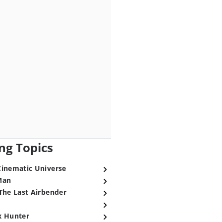
ng Topics
Cinematic Universe
Man
The Last Airbender
x Hunter