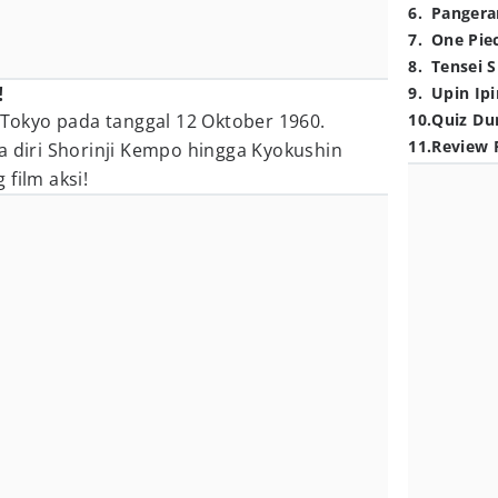
6
.
Pangera
7
.
One Pie
8
.
Tensei S
!
9
.
Upin Ipi
, Tokyo pada tanggal 12 Oktober 1960.
10
.
Quiz Du
11
.
Review 
a diri Shorinji Kempo hingga Kyokushin
film aksi!