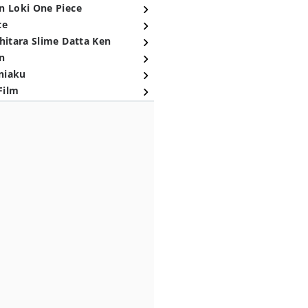
n Loki One Piece
ce
hitara Slime Datta Ken
n
niaku
Film