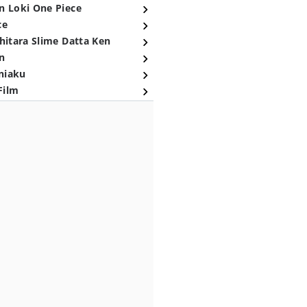
n Loki One Piece
ce
hitara Slime Datta Ken
n
niaku
Film