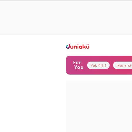
For
Yuk Pilih !
Iklanin d
You