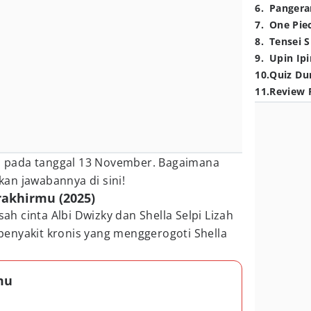
6
.
Pangera
7
.
One Pie
8
.
Tensei S
9
.
Upin Ipi
10
.
Quiz Du
11
.
Review 
lis pada tanggal 13 November. Bagaimana
an jawabannya di sini!
rakhirmu (2025)
sah cinta Albi Dwizky dan Shella Selpi Lizah
enyakit kronis yang menggerogoti Shella
mu