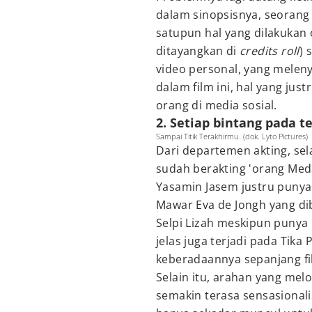
dalam sinopsisnya, seorang 
satupun hal yang dilakukan
ditayangkan di
credits roll
) 
video personal, yang melenya
dalam film ini, hal yang ju
orang di media sosial.
2. Setiap bintang pada 
Sampai Titik Terakhirmu. (dok. Lyto Pictures)
Dari departemen akting, sela
sudah berakting 'orang Meda
Yasamin Jasem justru puny
Mawar Eva de Jongh yang dib
Selpi Lizah meskipun punya
jelas juga terjadi pada Tika
keberadaannya sepanjang fi
Selain itu, arahan yang mel
semakin terasa sensasional