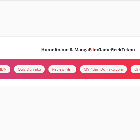
Home
Anime & Manga
Film
Game
Geek
Tekno
i IDN
Quiz Duniaku
Review Film
MVP dari Duniaku.com
On