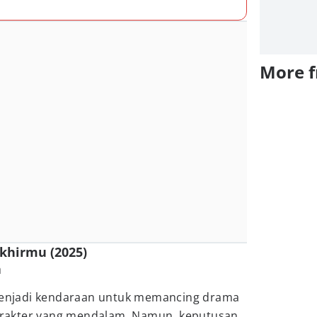
More 
akhirmu (2025)
a
 menjadi kendaraan untuk memancing drama
rakter yang mendalam. Namun, keputusan