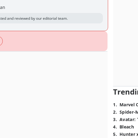
kan
ted and reviewed by our editorial team.
Trendi
1
.
Marvel 
2
.
Spider-
3
.
Avatar: 
4
.
Bleach
5
.
Hunter 