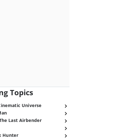
ng Topics
Cinematic Universe
Man
The Last Airbender
x Hunter