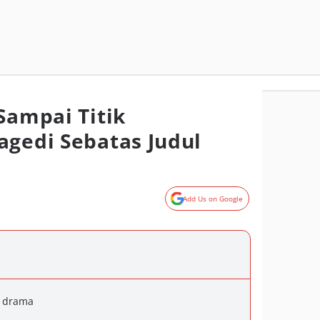
Sampai Titik
agedi Sebatas Judul
Add Us on Google
t drama