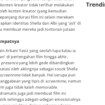
Trendi
konten kreator tidak terlihat melakukan
 oleh konten kreator (yang kemudian
sepanjang durasi film ini selain merekam
pkan identitas Shella dan Albi yang 'asli' di
stru membuat mereka jadi tontonan jutaan
tempatnya
in Arbani Yasiz yang seolah lupa kalau ia
n' di pertengahan film hingga akhir,
a
presence
yang lebih gede dibandingkan
atasi oleh aktingnya sebagai sosok Shella
screentime
tidak banyak. Hal serupa pun
 Panggabean yang tipis di
screentime
, namun
lm juga tidak kalah
memorable
.
odramatis juga jadi membuat film ini
istik sehingga adegan-adegan emosionalnya