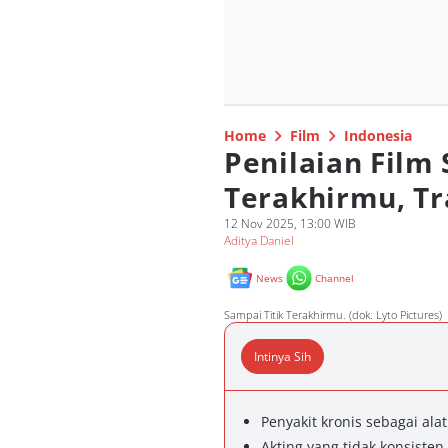
Home
Film
Indonesia
Penilaian Film 
Terakhirmu, Tr
12 Nov 2025, 13:00 WIB
Aditya Daniel
News
Channel
Sampai Titik Terakhirmu. (dok. Lyto Pictures)
Intinya Sih
Penyakit kronis sebagai ala
Akting yang tidak konsisten