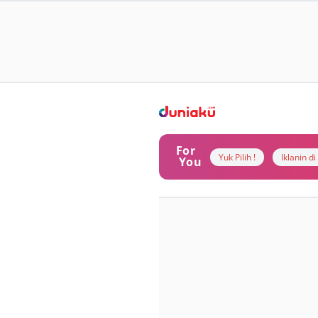
For
Yuk Pilih !
Iklanin d
You