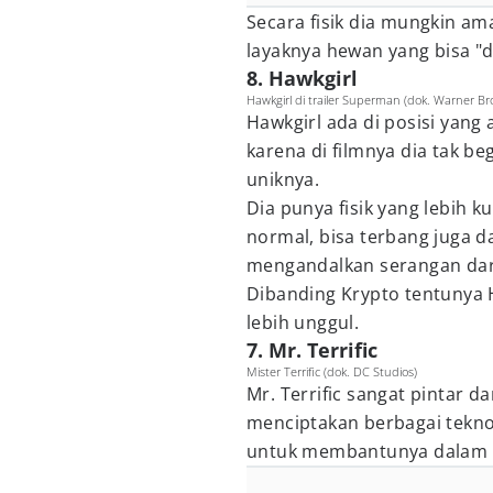
Secara fisik dia mungkin ama
layaknya hewan yang bisa "d
8. Hawkgirl
Hawkgirl di trailer Superman (dok. Warner B
Hawkgirl ada di posisi yang 
karena di filmnya dia tak b
uniknya.
Dia punya fisik yang lebih 
normal, bisa terbang juga d
mengandalkan serangan dari
Dibanding Krypto tentunya 
lebih unggul.
7. Mr. Terrific
Mister Terrific (dok. DC Studios)
Mr. Terrific sangat pintar d
menciptakan berbagai teknol
untuk membantunya dalam 