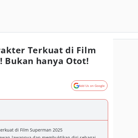
akter Terkuat di Film
! Bukan hanya Otot!
Add Us on Google
terkuat di Film Superman 2025
lawan-lawannya dan membuktikan diri sebagai