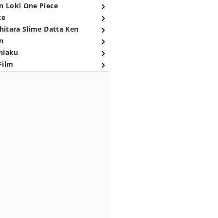
n Loki One Piece
ce
hitara Slime Datta Ken
n
niaku
Film