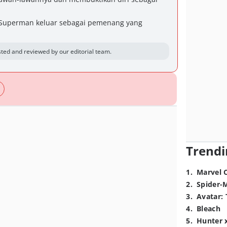
 Superman keluar sebagai pemenang yang
ted and reviewed by our editorial team.
Trendi
1
.
Marvel 
2
.
Spider-
3
.
Avatar: 
4
.
Bleach
5
.
Hunter 