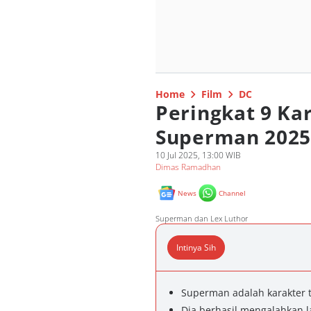
Home
Film
DC
Peringkat 9 Kar
Superman 2025
10 Jul 2025, 13:00 WIB
Dimas Ramadhan
News
Channel
Superman dan Lex Luthor
Intinya Sih
Superman adalah karakter 
Dia berhasil mengalahkan 