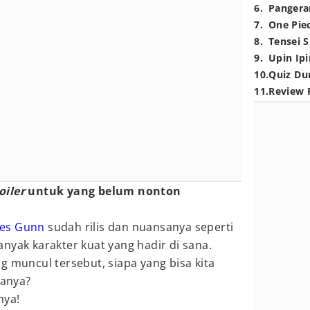
6
.
Pangera
7
.
One Pie
8
.
Tensei S
9
.
Upin Ipi
10
.
Quiz Du
11
.
Review 
oiler
untuk yang belum nonton
es Gunn
sudah rilis dan nuansanya seperti
nyak karakter kuat yang hadir di sana.
g muncul tersebut, siapa yang bisa kita
tanya?
nya!