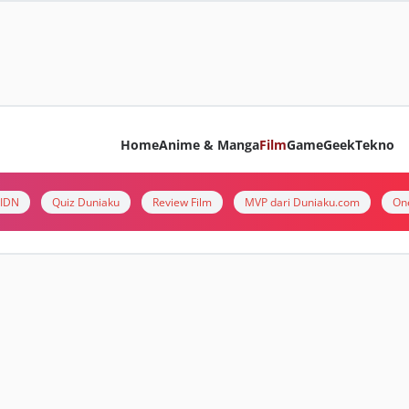
Home
Anime & Manga
Film
Game
Geek
Tekno
i IDN
Quiz Duniaku
Review Film
MVP dari Duniaku.com
On