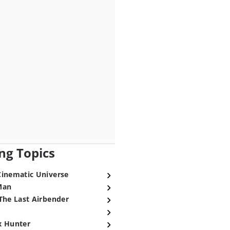
ng Topics
Cinematic Universe
Man
The Last Airbender
x Hunter