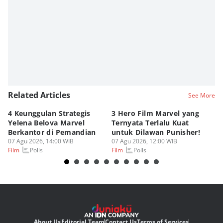
Editor
Fahrul Razi Uni Nurullah
Related Articles
See More
4 Keunggulan Strategis
3 Hero Film Marvel yang
Ul
Yelena Belova Marvel
Ternyata Terlalu Kuat
Ki
Berkantor di Pemandian
untuk Dilawan Punisher!
Me
07 Agu 2026, 14:00 WIB
07 Agu 2026, 12:00 WIB
07
Polls
Polls
Film
Film
Fi
About Us
Editorial Team
Contact Us
Terms of Services