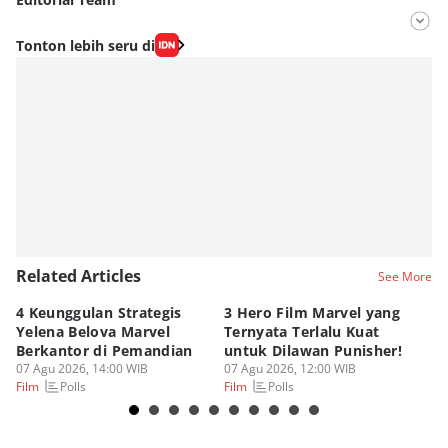
Editor
Tonton lebih seru di
Fahrul Razi Uni Nurullah
Editor
Dimas Ramadhan
Related Articles
See More
4 Keunggulan Strategis
3 Hero Film Marvel yang
Ul
Yelena Belova Marvel
Ternyata Terlalu Kuat
Ki
Berkantor di Pemandian
untuk Dilawan Punisher!
Me
07 Agu 2026, 14:00 WIB
07 Agu 2026, 12:00 WIB
07
Polls
Polls
Film
Film
Fi