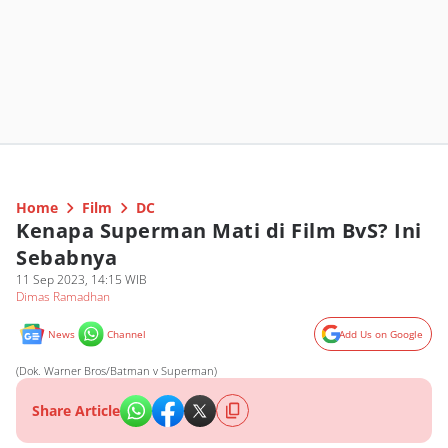
Home
Film
DC
Kenapa Superman Mati di Film BvS? Ini
Sebabnya
11 Sep 2023, 14:15 WIB
Dimas Ramadhan
News
Channel
Add Us on Google
(Dok. Warner Bros/Batman v Superman)
Share Article