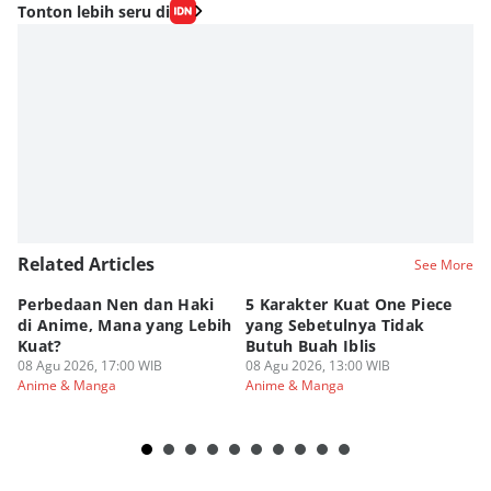
Tonton lebih seru di
Related Articles
See More
Perbedaan Nen dan Haki
5 Karakter Kuat One Piece
10
di Anime, Mana yang Lebih
yang Sebetulnya Tidak
Ib
Kuat?
Butuh Buah Iblis
R
08 Agu 2026, 17:00 WIB
08 Agu 2026, 13:00 WIB
08
Anime & Manga
Anime & Manga
An