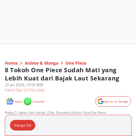
Home
Anime & Manga
One Piece
8 Tokoh One Piece Sudah Mati yang
Lebih Kuat dari Bajak Laut Sekarang
20 Jan 2026, 10:00 WIB
Fahrul Razi Uni Nurullah
News
Channel
Add Us on Google
Rocks D. Xebec dan Harald. (Dok. Shueisha, Eiichiro Oda/One Piece)
Intinya Sih