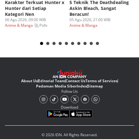
Karakter Terkuat Hunter x
5 Teknik The Deathdealing
6 
Hunter dari Setiap
Askin Bleach, Sangat
Di
Kategori Nen
Beracun!
Ic
06 Agu 2026, 09:00 WIB
05 Agu 2026, 21:00 WIB
05
Polls
Anime & Manga
Anime & Manga
An
About Us
Editorial Team
Contact Us
Terms of Services
Pedoman Media Siber
Index
Sitemap
Follow Us
Download
© 2026 IDN. All Rights Reserved.