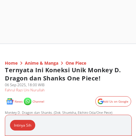
Home
Anime & Manga
One Piece
Ternyata Ini Koneksi Unik Monkey D.
Dragon dan Shanks One Piece!
06 Sep 2025, 18:00 WIB
Fahrul Razi Uni Nurullah
News
Channel
Add Us on Google
Monkey D. Dragon dan Shanks. (Dok. Shueisha, Eiichiro Oda/One Piece)
Intinya Sih