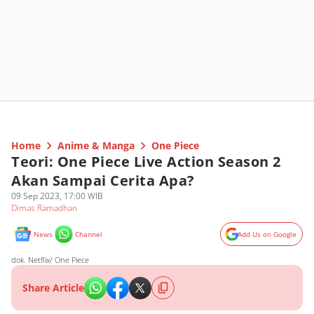
Home
Anime & Manga
One Piece
Teori: One Piece Live Action Season 2
Akan Sampai Cerita Apa?
09 Sep 2023, 17:00 WIB
Dimas Ramadhan
News
Channel
Add Us on Google
dok. Netflix/ One Piece
Share Article