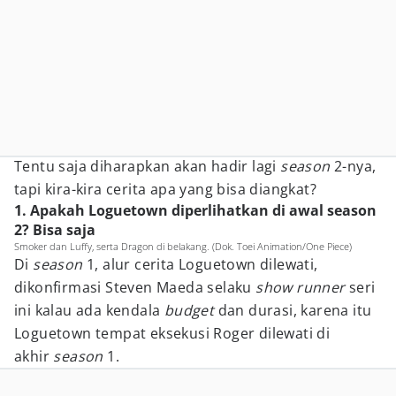
Tentu saja diharapkan akan hadir lagi
season
2-nya,
tapi kira-kira cerita apa yang bisa diangkat?
1. Apakah Loguetown diperlihatkan di awal season
2? Bisa saja
Smoker dan Luffy, serta Dragon di belakang. (Dok. Toei Animation/One Piece)
Di
season
1, alur cerita Loguetown dilewati,
dikonfirmasi Steven Maeda selaku
show runner
seri
ini kalau ada kendala
budget
dan durasi, karena itu
Loguetown tempat eksekusi Roger dilewati di
akhir
season
1.