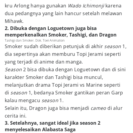
kru Arlong hanya gunakan
Wado Ichimonji
karena
dua pedangnya yang lain hancur setelah melawan
Mihawk.
2. Dibuka dengan Loguetown juga bisa
memperkenalkan Smoker, Tashigi, dan Dragon
Tashigi dan Smoker. Dok. Toei Animation
Smoker sudah diberikan petunjuk di akhir
season
1,
dia sepertinya akan memburu Topi Jerami seperti
yang terjadi di anime dan manga.
Season
2 bisa dibuka dengan Loguetown dan di sini
karakter Smoker dan Tashigi bisa muncul,
melanjutkan drama Topi Jerami vs Marine seperti
di
season
1, bedanya Smoker gantikan peran Garp
kalau mengacu
season
1.
Selain itu, Dragon juga bisa menjadi
cameo
di alur
cerita ini.
3. Setelahnya, sangat ideal jika season 2
menyelesaikan Alabasta Saga