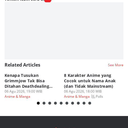
Related Articles
See More
Kenapa Tusukan
8 Karakter Anime yang
4
Grimmjow Tak Bisa
Cocok untuk Nama Anak
B
Ditahan Deathdealing
(dan Tidak Mainstream)
Te
Askin Bleach?
06 Agu 2026, 19:00 WIB
06 Agu 2026, 18:00 WIB
06
Polls
Anime & Manga
Anime & Manga
An