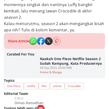
momennya singkat dan nantinya Luffy bangkit
kembali, lalu menang lawan Crocodile di akhir
season
2.
Kalau menurutmu,
season
2 akan mengangkat kisah
apa nih? Tulis di kolom komentar, ya.
Share Article
Curated For You
Naskah One Piece Netflix Season 2
Sudah Rampung, Kata Produsernya
09 Sep 2023, 09:00 WIB
Anime & Manga
Topics
One Piece
netflix
film
anime
Crocodile
Editorial Team
Editor
Dimas Ramadhan
Tonton lebih seru di