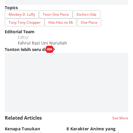
Topics
Monkey D. Luffy
Teori One Piece
Eiichiro Oda
Tony Tony Chopper
Hito Hito no Mi
One Piece
Editorial Team
Editor
Fahrul Razi Uni Nurullah
Tonton lebih seru di
Related Articles
See More
Kenapa Tusukan
8 Karakter Anime yang
4