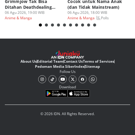
Grimmjow Tak Bisa
Cocok untuk Nama Anak
B
Ditahan Deathdealing
(dan Tidak Mainstream)
Te
Askin Bleach?
06 Agu 2026, 19:00 WIB
06 Agu 2026, 18:00 WIB
06
Polls
Anime & Manga
Anime & Manga
An
About Us
Editorial Team
Contact Us
Terms of Services
Pedoman Media Siber
Index
Sitemap
Follow Us
Download
© 2026 IDN. All Rights Reserved.