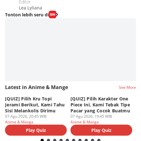
Editor
Lea Lyliana
Tonton lebih seru di
Latest in Anime & Mange
See More
[QUIZ] Pilih Kru Topi
[QUIZ] Pilih Karakter One
7 
Jerami Berikut, Kami Tahu
Piece Ini, Kami Tebak Tipe
Ha
Sisi Melankolis Dirimu
Pacar yang Cocok Buatmu
Me
07 Agu 2026, 20:45 WIB
07 Agu 2026, 19:45 WIB
07
Anime & Manga
Anime & Manga
An
Play Quiz
Play Quiz