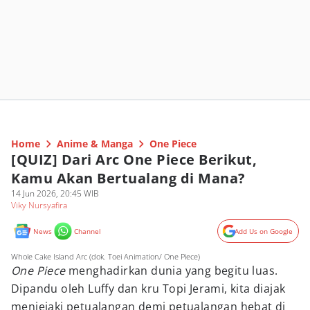
Home
Anime & Manga
One Piece
[QUIZ] Dari Arc One Piece Berikut,
Kamu Akan Bertualang di Mana?
14 Jun 2026, 20:45 WIB
Viky Nursyafira
News
Channel
Add Us on Google
Whole Cake Island Arc (dok. Toei Animation/ One Piece)
One Piece
menghadirkan dunia yang begitu luas.
Dipandu oleh Luffy dan kru Topi Jerami, kita diajak
menjejaki petualangan demi petualangan hebat di