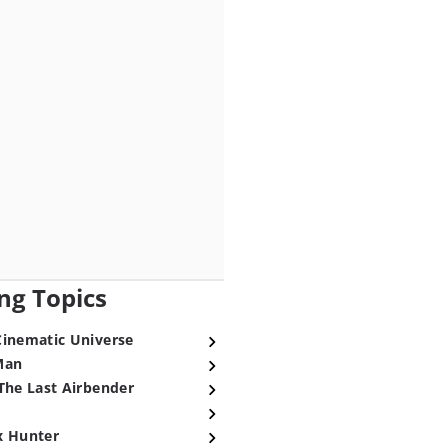
ng Topics
Cinematic Universe
Man
The Last Airbender
x Hunter