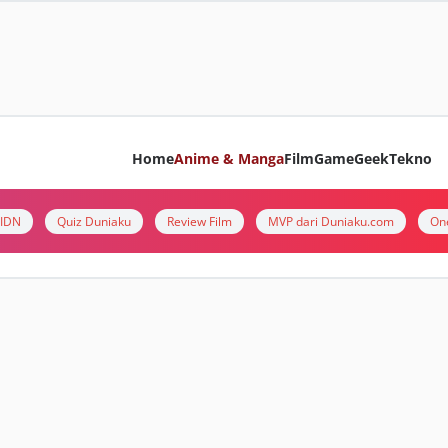
Home
Anime & Manga
Film
Game
Geek
Tekno
i IDN
Quiz Duniaku
Review Film
MVP dari Duniaku.com
On