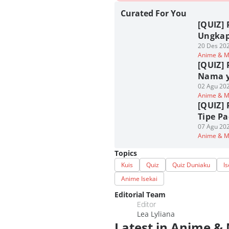
Curated For You
[QUIZ] 
Ungkap 
20 Des 202
Anime & 
[QUIZ] 
Nama y
02 Agu 202
Anime & 
[QUIZ] 
Tipe P
07 Agu 202
Anime & 
Topics
Kuis
Quiz
Quiz Duniaku
Is
Anime Isekai
Editorial Team
Editor
Lea Lyliana
Latest in Anime &