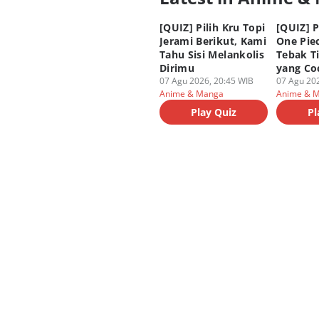
[QUIZ] Pilih Kru Topi
[QUIZ] P
Jerami Berikut, Kami
One Piec
Tahu Sisi Melankolis
Tebak T
Dirimu
yang Co
07 Agu 2026, 20:45 WIB
07 Agu 202
Anime & Manga
Anime & 
Play Quiz
Pl