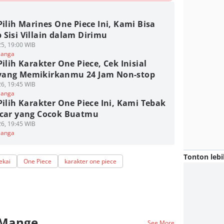
Pilih Marines One Piece Ini, Kami Bisa
Sisi Villain dalam Dirimu
5, 19:00 WIB
Manga
Pilih Karakter One Piece, Cek Inisial
ang Memikirkanmu 24 Jam Non-stop
6, 19:45 WIB
Manga
Pilih Karakter One Piece Ini, Kami Tebak
acar yang Cocok Buatmu
6, 19:45 WIB
Manga
Tonton lebi
ekai
One Piece
karakter one piece
 Mange
See More