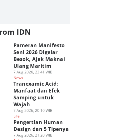
Kekuatan Nen
3 Kemungkinan
Kenapa Tusukan
ng Sederhana tapi
Peningkatan
Grimmjow Tak Bis
at di Hunter x
Kekuatan Loki di
Ditahan
from IDN
nter!
One Piece! Bisa
Deathdealing Aski
 Agu 2026, 16:00 WIB
Lebih OP?
Bleach?
Polls
ime & Manga
07 Agu 2026, 09:00 WIB
06 Agu 2026, 19:00 WIB
Pameran Manifesto
Polls
Anime & Manga
Anime & Manga
Seni 2026 Digelar
Besok, Ajak Maknai
Ulang Maritim
7 Aug 2026, 23:41 WIB
News
Tranexamic Acid:
Manfaat dan Efek
Samping untuk
Wajah
7 Aug 2026, 20:10 WIB
Life
Pengertian Human
Design dan 5 Tipenya
7 Aug 2026, 21:20 WIB