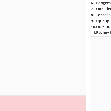
6
.
Pangera
7
.
One Pie
8
.
Tensei S
9
.
Upin Ipi
10
.
Quiz Du
11
.
Review 