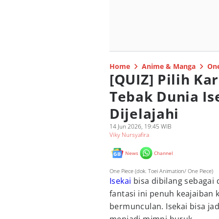
Home
Anime & Manga
One
[QUIZ] Pilih Ka
Tebak Dunia Is
Dijelajahi
14 Jun 2026, 19:45 WIB
Viky Nursyafira
News
Channel
One Piece (dok. Toei Animation/ One Piece)
Isekai
bisa dibilang sebagai 
fantasi ini penuh keajaiban 
bermunculan. Isekai bisa jad