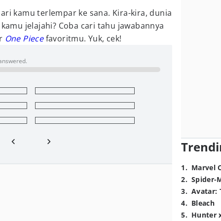
ari kamu terlempar ke sana. Kira-kira, dunia
n kamu jelajahi? Coba cari tahu jawabannya
er
One Piece
favoritmu. Yuk, cek!
 answered.
Trendi
1
.
Marvel 
2
.
Spider-
3
.
Avatar: 
4
.
Bleach
5
.
Hunter 