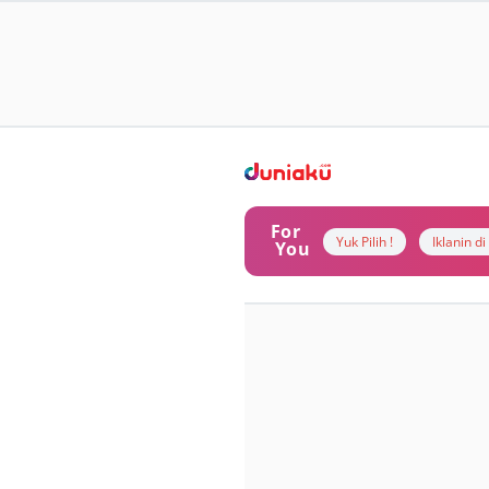
For
Yuk Pilih !
Iklanin d
You