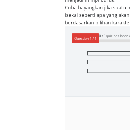
menjadi mimpi buruk.
Coba bayangkan jika suatu h
isekai seperti apa yang aka
berdasarkan pilihan karakt
0
/
1
quiz has been
Question
1
/
1