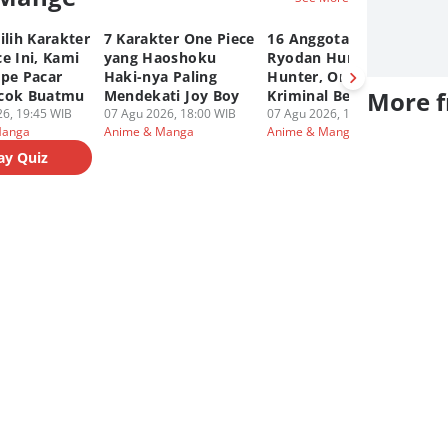
ilih Karakter
7 Karakter One Piece
16 Anggota Genei
6 
e Ini, Kami
yang Haoshoku
Ryodan Hunter x
ya
ipe Pacar
Haki-nya Paling
Hunter, Organisasi
Ku
More 
cok Buatmu
Mendekati Joy Boy
Kriminal Berbahaya
Hu
6, 19:45 WIB
07 Agu 2026, 18:00 WIB
07 Agu 2026, 17:00 WIB
07
Manga
Anime & Manga
Anime & Manga
An
ay Quiz