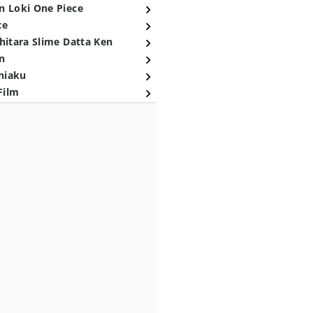
n Loki One Piece
ce
hitara Slime Datta Ken
n
niaku
Film