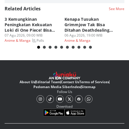
Related Articles
See More
3 Kemungkinan
Kenapa Tusukan
8 
Peningkatan Kekuatan
Grimmjow Tak Bisa
C
Loki di One Piece! Bisa
Ditahan Deathdealing
(d
Lebih OP?
07 Agu 2026, 09:00 WIB
Askin Bleach?
06 Agu 2026, 19:00 WIB
06
Polls
Anime & Manga
Anime & Manga
An
About Us
Editorial Team
Contact Us
Terms of Services
Pedoman Media Siber
Index
Sitemap
Follow Us
Download