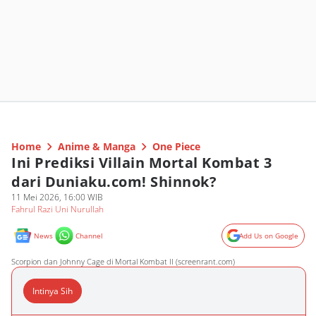
Home
Anime & Manga
One Piece
Ini Prediksi Villain Mortal Kombat 3
dari Duniaku.com! Shinnok?
11 Mei 2026, 16:00 WIB
Fahrul Razi Uni Nurullah
News
Channel
Add Us on Google
Scorpion dan Johnny Cage di Mortal Kombat II (screenrant.com)
Intinya Sih