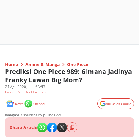
Home
Anime & Manga
One Piece
Prediksi One Piece 989: Gimana Jadinya
Franky Lawan Big Mom?
24 Agu 2020, 11:16 WIB
Fahrul Razi Uni Nurullah
News
Channel
Add Us on Google
mangaplus.shueisha.co.jp/One Piece
Share Article