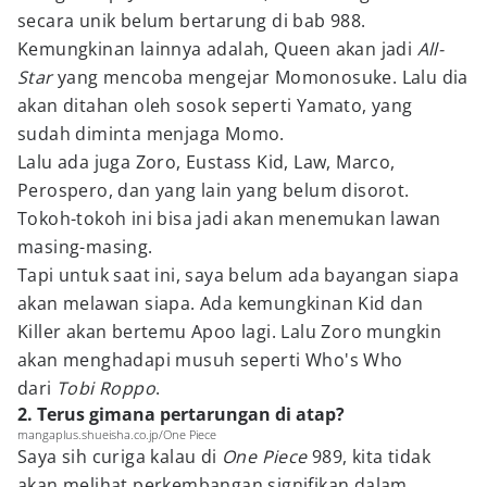
secara unik belum bertarung di bab 988.
Kemungkinan lainnya adalah, Queen akan jadi
All-
Star
yang mencoba mengejar Momonosuke. Lalu dia
akan ditahan oleh sosok seperti Yamato, yang
sudah diminta menjaga Momo.
Lalu ada juga Zoro, Eustass Kid, Law, Marco,
Perospero, dan yang lain yang belum disorot.
Tokoh-tokoh ini bisa jadi akan menemukan lawan
masing-masing.
Tapi untuk saat ini, saya belum ada bayangan siapa
akan melawan siapa. Ada kemungkinan Kid dan
Killer akan bertemu Apoo lagi. Lalu Zoro mungkin
akan menghadapi musuh seperti Who's Who
dari
Tobi Roppo
.
2. Terus gimana pertarungan di atap?
mangaplus.shueisha.co.jp/One Piece
Saya sih curiga kalau di
One Piece
989, kita tidak
akan melihat perkembangan signifikan dalam