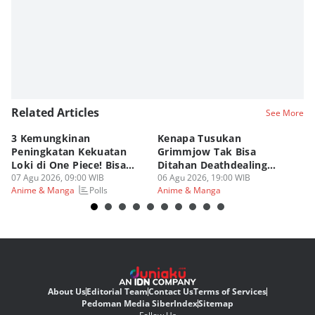
Related Articles
See More
3 Kemungkinan
Kenapa Tusukan
8 
Peningkatan Kekuatan
Grimmjow Tak Bisa
C
Loki di One Piece! Bisa
Ditahan Deathdealing
(d
Lebih OP?
07 Agu 2026, 09:00 WIB
Askin Bleach?
06 Agu 2026, 19:00 WIB
06
Polls
Anime & Manga
Anime & Manga
An
About Us
Editorial Team
Contact Us
Terms of Services
Pedoman Media Siber
Index
Sitemap