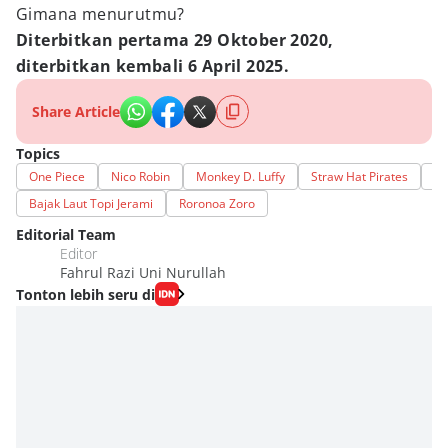
Gimana menurutmu?
Diterbitkan pertama 29 Oktober 2020,
diterbitkan kembali 6 April 2025.
Share Article
Topics
One Piece
Nico Robin
Monkey D. Luffy
Straw Hat Pirates
Sa
Bajak Laut Topi Jerami
Roronoa Zoro
Editorial Team
Editor
Fahrul Razi Uni Nurullah
Tonton lebih seru di