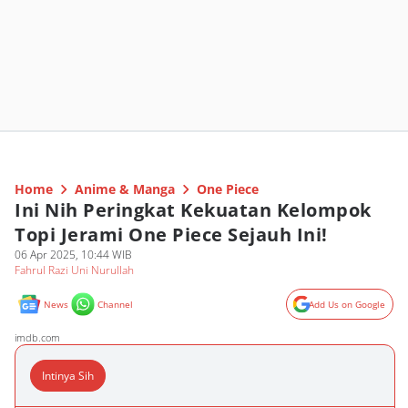
Home
Anime & Manga
One Piece
Ini Nih Peringkat Kekuatan Kelompok
Topi Jerami One Piece Sejauh Ini!
06 Apr 2025, 10:44 WIB
Fahrul Razi Uni Nurullah
News
Channel
Add Us on Google
imdb.com
Intinya Sih