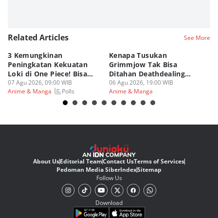
Related Articles
See More
3 Kemungkinan
Kenapa Tusukan
8 
Peningkatan Kekuatan
Grimmjow Tak Bisa
C
Loki di One Piece! Bisa
Ditahan Deathdealing
(d
Lebih OP?
07 Agu 2026, 09:00 WIB
Askin Bleach?
06 Agu 2026, 19:00 WIB
06
Polls
Anime & Manga
Anime & Manga
An
About Us
Editorial Team
Contact Us
Terms of Services
Pedoman Media Siber
Index
Sitemap
Follow Us
Download