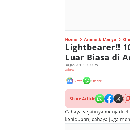
Home
Anime & Manga
One
Lightbearer!! 
Luar Biasa di 
30 Jan 2019, 10:00 WIB
Adam
News
Channel
Share Article
Cahaya sejatinya menjadi el
kehidupan, cahaya juga men