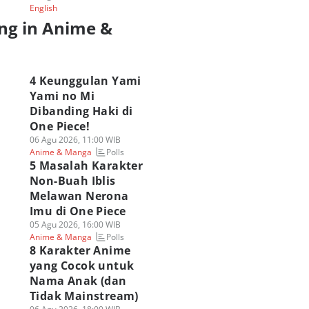
English
ng in Anime &
a
4 Keunggulan Yami
Yami no Mi
Dibanding Haki di
One Piece!
06 Agu 2026, 11:00 WIB
Polls
Anime & Manga
5 Masalah Karakter
Non-Buah Iblis
Melawan Nerona
Imu di One Piece
05 Agu 2026, 16:00 WIB
Polls
Anime & Manga
8 Karakter Anime
yang Cocok untuk
Nama Anak (dan
Tidak Mainstream)