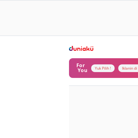
For
Yuk Pilih !
Iklanin d
You