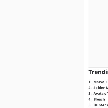
Trendi
1
.
Marvel 
2
.
Spider-
3
.
Avatar: 
4
.
Bleach
5
.
Hunter 