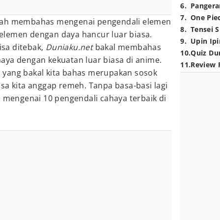
6
.
Pangera
7
.
One Pie
lah membahas mengenai pengendali elemen
8
.
Tensei S
lemen dengan daya hancur luar biasa.
9
.
Upin Ipi
bisa ditebak,
Duniaku.net
bakal membahas
10
.
Quiz Du
aya dengan kekuatan luar biasa di anime.
11
.
Review 
 yang bakal kita bahas merupakan sosok
sa kita anggap remeh. Tanpa basa-basi lagi
s mengenai 10 pengendali cahaya terbaik di