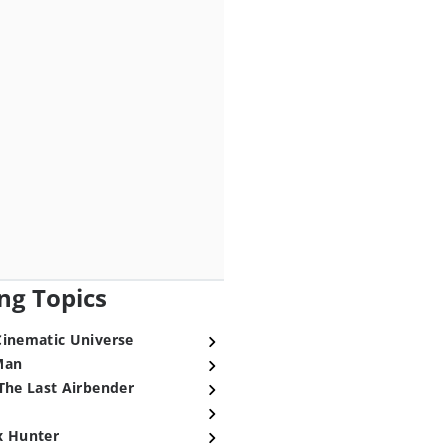
ng Topics
Cinematic Universe
Man
The Last Airbender
x Hunter