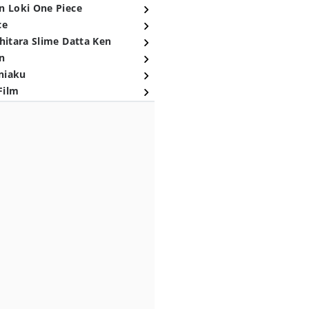
n Loki One Piece
ce
hitara Slime Datta Ken
n
niaku
Film