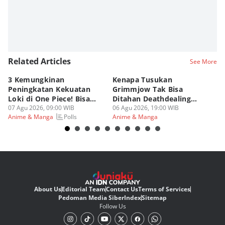
Related Articles
See More
3 Kemungkinan
Kenapa Tusukan
8 
Peningkatan Kekuatan
Grimmjow Tak Bisa
C
Loki di One Piece! Bisa
Ditahan Deathdealing
(d
Lebih OP?
07 Agu 2026, 09:00 WIB
Askin Bleach?
06 Agu 2026, 19:00 WIB
06
Polls
Anime & Manga
Anime & Manga
An
About Us
Editorial Team
Contact Us
Terms of Services
Pedoman Media Siber
Index
Sitemap
Follow Us