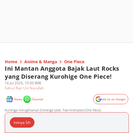
Home
Anime & Manga
One Piece
Ini Mantan Anggota Bajak Laut Rocks
yang Diserang Kurohige One Piece!
16 Jul 2025, 10:00 WIB
Fahrul Razi Uni Nurullah
News
Channel
Add Us on Google
Kurohige mengkhianati Shirohige (dok. Toei Animation/One Piece)
Intinya Sih