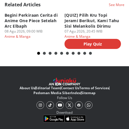
Related Articles
See More
Begini Perkiraan Cerita di
[QUIZ] Pilih Kru Topi
[Q
Anime One Piece Setelah
Jerami Berikut, Kami Tahu
Pi
Arc Elbaph
Sisi Melankolis Dirimu
P
08 Agu 2026, 09:00 WIB
07 Agu 2026, 20:45 WIB
07
Anime & Manga
Anime & Manga
An
Play Quiz
About Us
Editorial Team
Contact Us
Terms of Services
Pedoman Media Siber
Index
Sitemap
Follow Us
Download