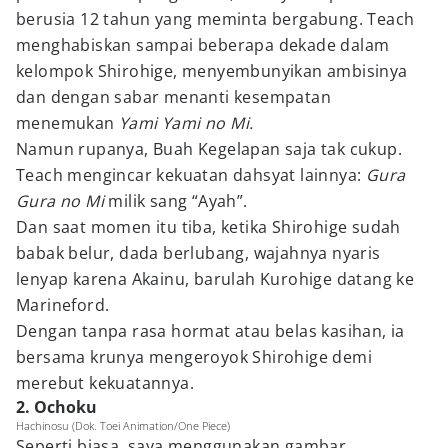
berusia 12 tahun yang meminta bergabung. Teach
menghabiskan sampai beberapa dekade dalam
kelompok Shirohige, menyembunyikan ambisinya
dan dengan sabar menanti kesempatan
menemukan
Yami Yami no Mi.
Namun rupanya, Buah Kegelapan saja tak cukup.
Teach mengincar kekuatan dahsyat lainnya:
Gura
Gura no Mi
milik sang “Ayah”.
Dan saat momen itu tiba, ketika Shirohige sudah
babak belur, dada berlubang, wajahnya nyaris
lenyap karena Akainu, barulah Kurohige datang ke
Marineford.
Dengan tanpa rasa hormat atau belas kasihan, ia
bersama krunya mengeroyok Shirohige demi
merebut kekuatannya.
2. Ochoku
Hachinosu (Dok. Toei Animation/One Piece)
Seperti biasa, saya menggunakan gambar