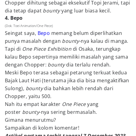
Chopper dihitung sebagai eksekutif Topi Jerami, tapi
dia tetap dapat
bounty
yang luar biasa kecil.
4. Bepo
(Dok. Toei Animation/One Piece)
Seingat saya,
Bepo
memang belum diperlihatkan
punya masalah dengan
bounty
-nya kalau di manga.
Tapi di
One Piece Exhibition
di Osaka, terungkap
kalau Bepo sepertinya memiliki masalah yang sama
dengan Chopper:
bounty
dia terlalu rendah.
Meski Bepo terasa sebagai petarung terkuat kedua
Bajak Laut Hati (terutama jika dia bisa mengaktifkan
Sulong),
bounty
dia bahkan lebih rendah dari
Chopper, yaitu 500.
Nah itu empat karakter
One Piece
yang
poster
bounty
-nya sering bermasalah.
Gimana menurutmu?
Sampaikan di kolom komentar!
Artikel pertama terbit tanggal 7 Desember 2023