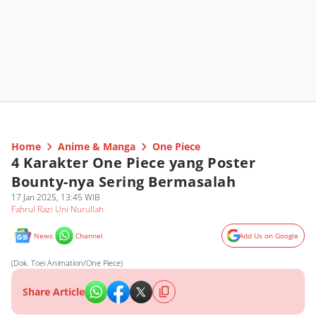
Home
Anime & Manga
One Piece
4 Karakter One Piece yang Poster
Bounty-nya Sering Bermasalah
17 Jan 2025, 13:45 WIB
Fahrul Razi Uni Nurullah
News
Channel
Add Us on Google
(Dok. Toei Animation/One Piece)
Share Article