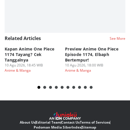
Editor
Eddy Rusmanto
Related Articles
See More
Kapan Anime One Piece
Preview Anime One Piece
Ka
1174 Tayang? Cek
Episode 1174, Elbaph
Ri
Tanggalnya
Bertempur!
10
An
10 Agu 2026, 18:45 WIB
10 Agu 2026, 18:00 WIB
Anime & Manga
Anime & Manga
About Us
Editorial Team
Contact Us
Terms of Services
Pedoman Media Siber
Index
Sitemap