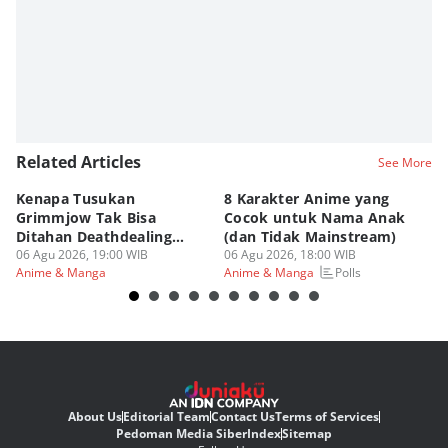
Related Articles
See More
Kenapa Tusukan
8 Karakter Anime yang
4
Grimmjow Tak Bisa
Cocok untuk Nama Anak
B
Ditahan Deathdealing
(dan Tidak Mainstream)
Te
Askin Bleach?
06 Agu 2026, 19:00 WIB
06 Agu 2026, 18:00 WIB
06
Polls
Anime & Manga
Anime & Manga
An
About Us
Editorial Team
Contact Us
Terms of Services
Pedoman Media Siber
Index
Sitemap