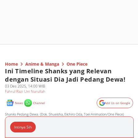
Home
Anime & Manga
One Piece
Ini Timeline Shanks yang Relevan
dengan Situasi Dia Jadi Pedang Dewa!
03 Des 2025, 14:00 WIB
Fahrul Razi Uni Nurullah
News
Channel
Add Us on Google
Shanks Pedang Dewa. (Dok. Shueisha, Eiichiro Oda, Toei Animation/One Piece)
Intinya Sih