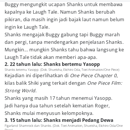
Buggy mengungkit ucapan Shanks untuk membawa
kapalnya ke Laugh Tale. Namun Shanks berubah
pikiran, dia masih ingin jadi bajak laut namun belum
ingin ke Laugh Tale.
Shanks mengajak Buggy gabung tapi Buggy marah
dan pergi, tanpa mendengarkan penjelasan Shanks.
Mungkin... mungkin Shanks tahu bahwa langsung ke
Laugh Tale tidak akan memberi apa-apa.
2. 22 tahun lalu: Shanks bertemu Yasopp
Shanks ketemu Yasopp. (Dok. Shueisha, Eiichiro Oda, Toei Animation/One Piece)
Kejadian ini diperlihatkan di
One Piece Chapter 0
,
kilas balik Shiki yang terkait dengan
One Piece Film:
Strong World
.
Shanks yang masih 17 tahun menemui Yasopp.
Jadi hanya dua tahun setelah kematian Roger,
Shanks mulai menyusun kelompoknya.
3. 15 tahun lalu: Shanks menjadi Pedang Dewa
Figarland Shamrock dan Shanks. (Dok. Toei Animation, Shueisha, Eiichiro Oda/One
Piece)