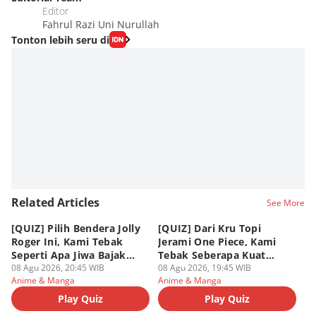
Editor
Fahrul Razi Uni Nurullah
Tonton lebih seru di
Related Articles
See More
[QUIZ] Pilih Bendera Jolly
[QUIZ] Dari Kru Topi
P
Roger Ini, Kami Tebak
Jerami One Piece, Kami
di
Seperti Apa Jiwa Bajak
Tebak Seberapa Kuat
K
Laut Dalam Dirimu
08 Agu 2026, 20:45 WIB
Mentalmu
08 Agu 2026, 19:45 WIB
08
Anime & Manga
Anime & Manga
An
Play Quiz
Play Quiz