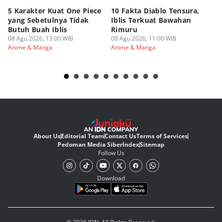
5 Karakter Kuat One Piece
10 Fakta Diablo Tensura,
Be
yang Sebetulnya Tidak
Iblis Terkuat Bawahan
An
Butuh Buah Iblis
Rimuru
Ar
08 Agu 2026, 13:00 WIB
08 Agu 2026, 11:00 WIB
08
Anime & Manga
Anime & Manga
An
About Us
Editorial Team
Contact Us
Terms of Services
Pedoman Media Siber
Index
Sitemap
Follow Us
Download