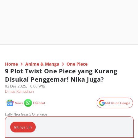
Home
Anime & Manga
One Piece
9 Plot Twist One Piece yang Kurang
Disukai Penggemar! Nika Juga?
03 Des 2025, 16:00 WIB
Dimas Ramadhan
News
Channel
Add Us on Google
Luffy Nika Gear 5 One Piece
Intinya Sih