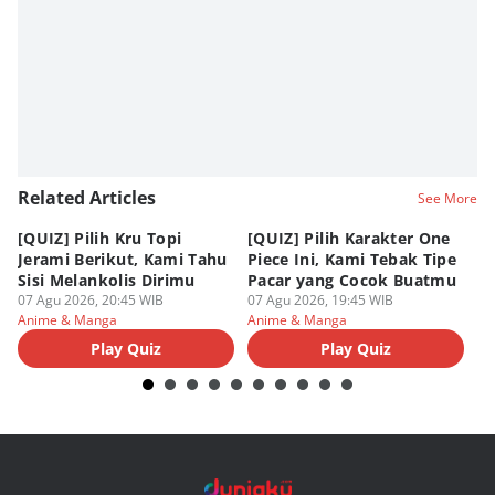
Editor
Dimas Ramadhan
Related Articles
See More
[QUIZ] Pilih Kru Topi
[QUIZ] Pilih Karakter One
7 
Jerami Berikut, Kami Tahu
Piece Ini, Kami Tebak Tipe
Ha
Sisi Melankolis Dirimu
Pacar yang Cocok Buatmu
Me
07 Agu 2026, 20:45 WIB
07 Agu 2026, 19:45 WIB
07
Anime & Manga
Anime & Manga
An
Play Quiz
Play Quiz