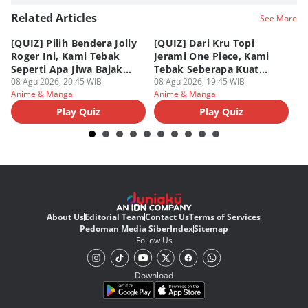
Related Articles
See More
[QUIZ] Pilih Bendera Jolly
[QUIZ] Dari Kru Topi
P
Roger Ini, Kami Tebak
Jerami One Piece, Kami
di
Seperti Apa Jiwa Bajak
Tebak Seberapa Kuat
K
Laut Dalam Dirimu
08 Agu 2026, 20:45 WIB
Mentalmu
08 Agu 2026, 19:45 WIB
08
Anime & Manga
Anime & Manga
An
Play Quiz
Play Quiz
About Us
Editorial Team
Contact Us
Terms of Services
Pedoman Media Siber
Index
Sitemap
Follow Us
Download