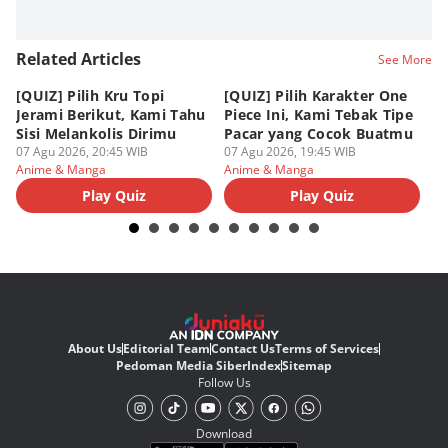
Related Articles
See More
[QUIZ] Pilih Kru Topi
[QUIZ] Pilih Karakter One
7 
Jerami Berikut, Kami Tahu
Piece Ini, Kami Tebak Tipe
Ha
Sisi Melankolis Dirimu
Pacar yang Cocok Buatmu
Me
07 Agu 2026, 20:45 WIB
07 Agu 2026, 19:45 WIB
07
Anime & Manga
Anime & Manga
An
Play Quiz
Play Quiz
About Us
Editorial Team
Contact Us
Terms of Services
Pedoman Media Siber
Index
Sitemap
Follow Us
Download