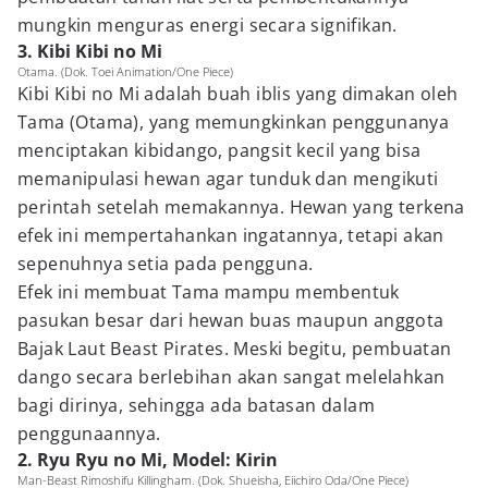
mungkin menguras energi secara signifikan.
3. Kibi Kibi no Mi
Otama. (Dok. Toei Animation/One Piece)
Kibi Kibi no Mi adalah buah iblis yang dimakan oleh
Tama (Otama), yang memungkinkan penggunanya
menciptakan kibidango, pangsit kecil yang bisa
memanipulasi hewan agar tunduk dan mengikuti
perintah setelah memakannya. Hewan yang terkena
efek ini mempertahankan ingatannya, tetapi akan
sepenuhnya setia pada pengguna.
Efek ini membuat Tama mampu membentuk
pasukan besar dari hewan buas maupun anggota
Bajak Laut Beast Pirates. Meski begitu, pembuatan
dango secara berlebihan akan sangat melelahkan
bagi dirinya, sehingga ada batasan dalam
penggunaannya.
2. Ryu Ryu no Mi, Model: Kirin
Man-Beast Rimoshifu Killingham. (Dok. Shueisha, Eiichiro Oda/One Piece)