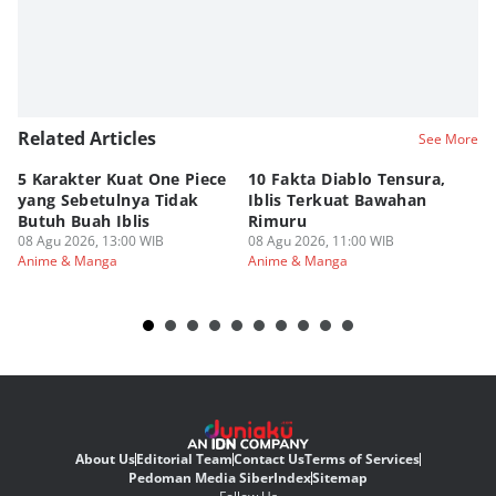
Related Articles
See More
5 Karakter Kuat One Piece
10 Fakta Diablo Tensura,
Be
yang Sebetulnya Tidak
Iblis Terkuat Bawahan
An
Butuh Buah Iblis
Rimuru
Ar
08 Agu 2026, 13:00 WIB
08 Agu 2026, 11:00 WIB
08
Anime & Manga
Anime & Manga
An
About Us
Editorial Team
Contact Us
Terms of Services
Pedoman Media Siber
Index
Sitemap