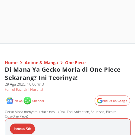
Home
Anime & Manga
One Piece
Di Mana Ya Gecko Moria di One Piece
Sekarang? Ini Teorinya!
29 Agu 2025, 10:00 WIB
Fahrul Razi Uni Nurullah
News
Channel
Add Us on Google
Gecko Moria menyerbu Hachinosu. (Dok. Toei Animation, Shueisha, Eiichiro
Oda/One Piece)
Intinya Sih