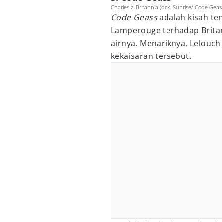
Charles zi Britannia (dok. Sunrise/ Code Geas
Code Geass
adalah kisah t
Lamperouge terhadap Brita
airnya. Menariknya, Lelouc
kekaisaran tersebut.