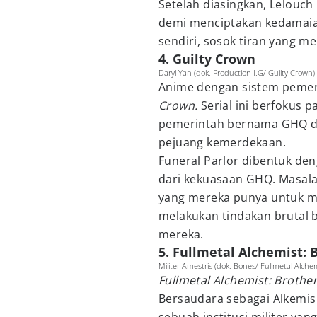
Setelah diasingkan, Lelou
demi menciptakan kedamaian
sendiri, sosok tiran yang m
4. Guilty Crown
Daryl Yan (dok. Production I.G/ Guilty Crown)
Anime dengan sistem pemer
Crown.
Serial ini berfokus 
pemerintah bernama GHQ da
pejuang kemerdekaan.
Funeral Parlor dibentuk de
dari kekuasaan GHQ. Masal
yang mereka punya untuk me
melakukan tindakan brutal 
mereka.
5. Fullmetal Alchemist:
Militer Amestris (dok. Bones/ Fullmetal Alche
Fullmetal Alchemist: Broth
Bersaudara sebagai Alkemis 