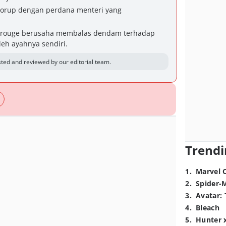
 korup dengan perdana menteri yang
erouge berusaha membalas dendam terhadap
leh ayahnya sendiri.
ted and reviewed by our editorial team.
Trendi
1
.
Marvel 
2
.
Spider-
3
.
Avatar: 
4
.
Bleach
5
.
Hunter 