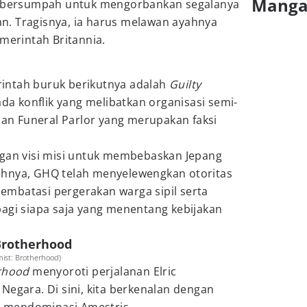
Mang
ch bersumpah untuk mengorbankan segalanya
. Tragisnya, ia harus melawan ayahnya
emerintah Britannia.
intah buruk berikutnya adalah
Guilty
pada konflik yang melibatkan organisasi semi-
n Funeral Parlor yang merupakan faksi
ngan visi misi untuk membebaskan Jepang
ahnya, GHQ telah menyelewengkan otoritas
mbatasi pergerakan warga sipil serta
bagi siapa saja yang menentang kebijakan
 Brotherhood
mist: Brotherhood)
erhood
menyoroti perjalanan Elric
Negara. Di sini, kita berkenalan dengan