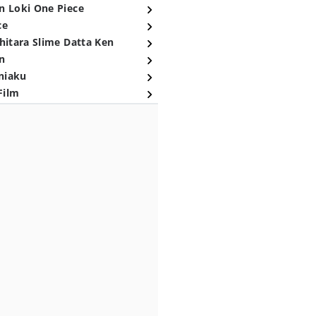
n Loki One Piece
ce
hitara Slime Datta Ken
n
niaku
Film