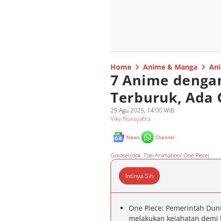
Home
Anime & Manga
Ani
7 Anime denga
Terburuk, Ada 
29 Agu 2025, 14:00 WIB
Viky Nursyafira
News
Channel
Gorosei (dok. Toei Animation/ One Piece)
Intinya Sih
One Piece: Pemerintah Dun
melakukan kejahatan demi 