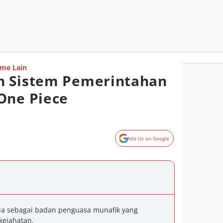
me Lain
n Sistem Pemerintahan
One Piece
Add Us on Google
ia sebagai badan penguasa munafik yang
kejahatan.