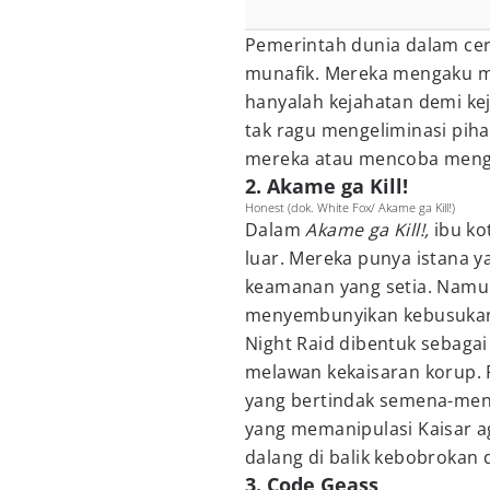
Pemerintah dunia dalam cer
munafik. Mereka mengaku me
hanyalah kejahatan demi ke
tak ragu mengeliminasi pi
mereka atau mencoba mengu
2. Akame ga Kill!
Honest (dok. White Fox/ Akame ga Kill!)
Dalam
Akame ga Kill!,
ibu ko
luar. Mereka punya istana y
keamanan yang setia. Namun
menyembunyikan kebusuka
Night Raid dibentuk sebag
melawan kekaisaran korup.
yang bertindak semena-mena
yang memanipulasi Kaisar a
dalang di balik kebobrokan d
3. Code Geass