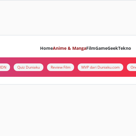
Home
Anime & Manga
Film
Game
Geek
Tekno
i IDN
Quiz Duniaku
Review Film
MVP dari Duniaku.com
On