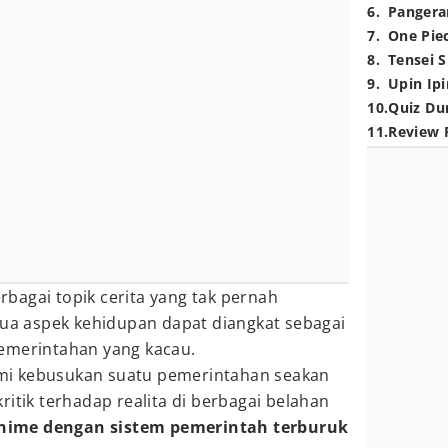
6
.
Pangera
7
.
One Pie
8
.
Tensei S
9
.
Upin Ipi
10
.
Quiz Du
11
.
Review 
bagai topik cerita yang tak pernah
 aspek kehidupan dapat diangkat sebagai
emerintahan yang kacau.
i kebusukan suatu pemerintahan seakan
ritik terhadap realita di berbagai belahan
nime dengan sistem pemerintah terburuk