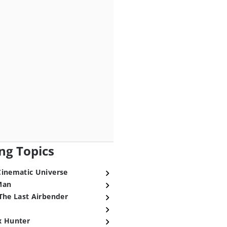
ng Topics
Cinematic Universe
Man
The Last Airbender
x Hunter