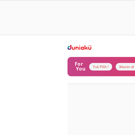
For
Yuk Pilih !
Iklanin d
You