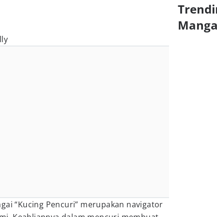
Trendi
Mang
ly
agai “Kucing Pencuri” merupakan navigator