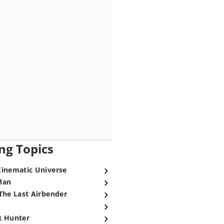
ng Topics
Cinematic Universe
Man
The Last Airbender
x Hunter