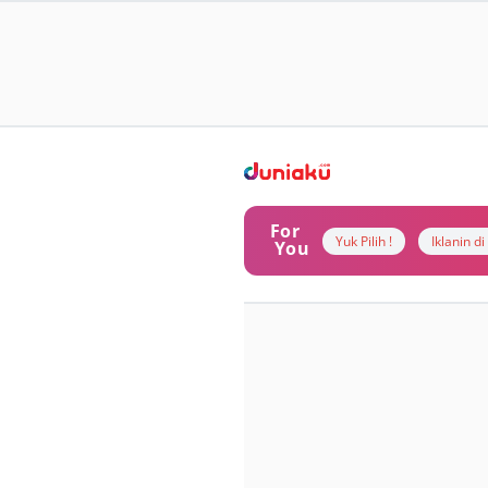
For
Yuk Pilih !
Iklanin d
You