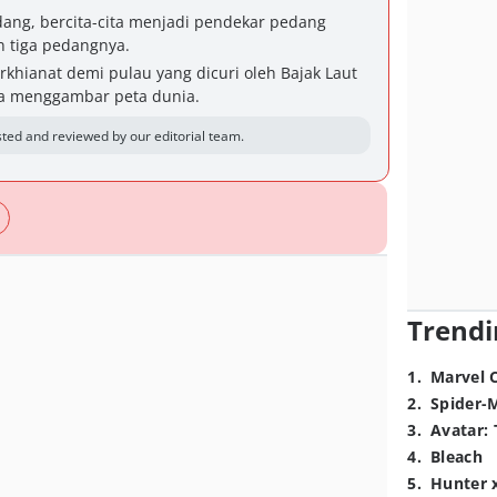
ang, bercita-cita menjadi pendekar pedang
n tiga pedangnya.
rkhianat demi pulau yang dicuri oleh Bajak Laut
ita menggambar peta dunia.
ted and reviewed by our editorial team.
Trendi
1
.
Marvel 
2
.
Spider-
3
.
Avatar: 
4
.
Bleach
5
.
Hunter 