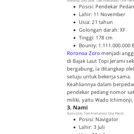
Roronoa Zoro (dok. Toei Animation/ One Piec
Posisi: Pendekar Peda
Lahir: 11 November
Usia: 21 tahun
Golongan darah: XF
Tinggi: 178 cm
Bounty: 1.111.000.000 B
Roronoa Zoro
menjadi angg
di Bajak Laut Topi Jerami s
bergabung, ia ditangkap oleh
setuju untuk bekerja sama.
Keahliannya dalam berpeda
pendekar pedang nomor satu
miliki, yaitu Wado Ichimonji
3. Nami
Nami (dok. Toei Animation/ One Piece)
Posisi: Navigator
Lahir: 3 Juli