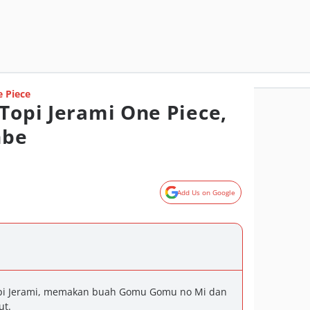
 Piece
Topi Jerami One Piece,
nbe
Add Us on Google
opi Jerami, memakan buah Gomu Gomu no Mi dan
ut.