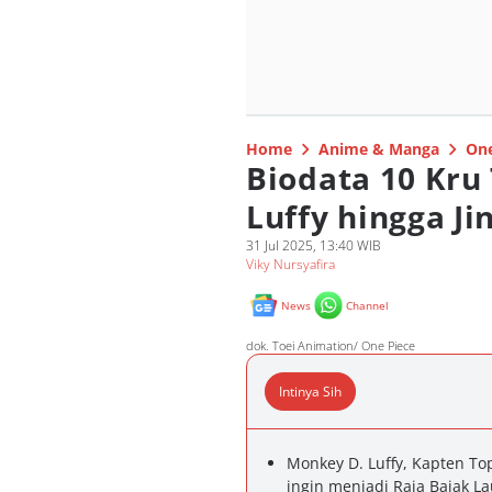
Home
Anime & Manga
One
Biodata 10 Kru 
Luffy hingga Ji
31 Jul 2025, 13:40 WIB
Viky Nursyafira
News
Channel
dok. Toei Animation/ One Piece
Intinya Sih
Monkey D. Luffy, Kapten T
ingin menjadi Raja Bajak La