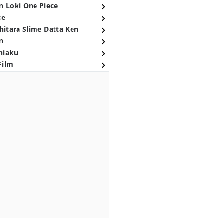
n Loki One Piece
ce
hitara Slime Datta Ken
n
niaku
Film