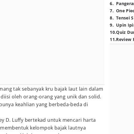
6
.
Pangera
7
.
One Pie
8
.
Tensei S
9
.
Upin Ipi
10
.
Quiz Du
11
.
Review 
ng tak sebanyak kru bajak laut lain dalam
i diisi oleh orang-orang yang unik dan solid.
 punya keahlian yang berbeda-beda di
ey D. Luffy bertekad untuk mencari harta
n membentuk kelompok bajak lautnya