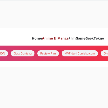
Home
Anime & Manga
Film
Game
Geek
Tekno
i IDN
Quiz Duniaku
Review Film
MVP dari Duniaku.com
On